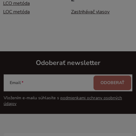
LCO metóda
LOC metóda
Zastrihávač vlasov
Odoberať newsletter
Z
Email
ODOBERAŤ
á
Vložením e-mailu súhlasíte s
podmienkami ochrany osobných
p
údajov
ä