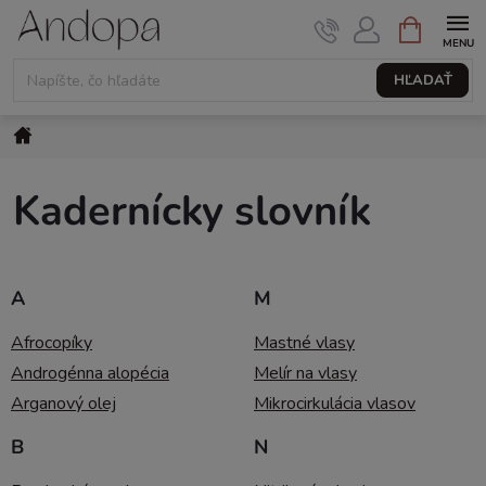
Prejsť
NÁKUPNÝ
KOŠÍK
na
obsah
HĽADAŤ
Domov
Kadernícky slovník
A
M
Afrocopíky
Mastné vlasy
Androgénna alopécia
Melír na vlasy
Arganový olej
Mikrocirkulácia vlasov
B
N