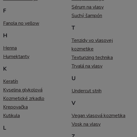
Sérum na vlasy
F
Suchý šampón
Fanola no yellow
T
H
Tenzidy vo vlasovej
Henna
kozmetike
Humektanty
Texturizing technika
Trvalá na vlasy
K
U
Keratín
Kyselina glykolová
Undercut strih
Kozmetické zrkadlo
V
Krepovačka
Kutikula
Vegan vlasová kozmetika
Vosk na vlasy
L
Z