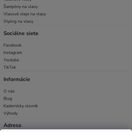
Šampóny na vlasy
Vlasové oleje na vlasy
Styling na vlasy
Sociálne siete
Facebook
Instagram
Youtube
TikTok
Informácie
O nás
Blog
Kadernícky slovník
Výhody
Adresa