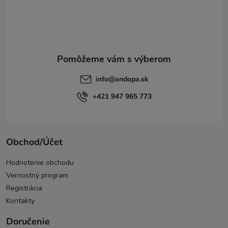
t
i
e
info
@
andopa.sk
+421 947 965 773
Obchod/Účet
Hodnotenie obchodu
Vernostný program
Registrácia
Kontakty
Doručenie