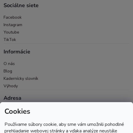
Sociálne siete
Facebook
Instagram
Youtube
TikTok
Informácie
O nás
Blog
Kadernícky slovník
Výhody
Adresa
Cookies
Oravická 614/14
028 01 Trstená
Používame súbory cookie, aby sme vám umožnili pohodlné
Okres Tvrdošín
prehliadanie webovej stránky a vďaka analýze neustále