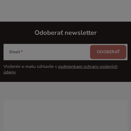
Odoberať newsletter
Z
Email
ODOBERAŤ
á
Vložením e-mailu súhlasíte s
podmienkami ochrany osobných
p
údajov
ä
t
i