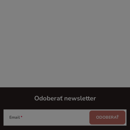
Odoberať newsletter
Z
Email
ODOBERAŤ
á