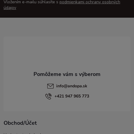
Vložením e-mailu súhlasíte s
podmienkami ochrany osobných
p
údajov
ä
t
i
e
info
@
andopa.sk
+421 947 965 773
Obchod/Účet