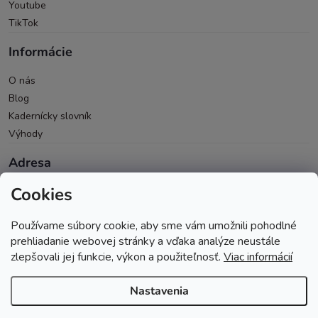
Youtube
TikTok
Informácie
O nás
Blog
Kadernícky slovník
Výhody
Adresa
Cookies
Oravická 614/14
028 01 Trstená
Používame súbory cookie, aby sme vám umožnili pohodlné
Okres Tvrdošín
prehliadanie webovej stránky a vďaka analýze neustále
zlepšovali jej funkcie, výkon a použiteľnosť.
Viac informácií
Nastavenia
Copyright 2026
Andopa
. Všetky práva vyhradené.