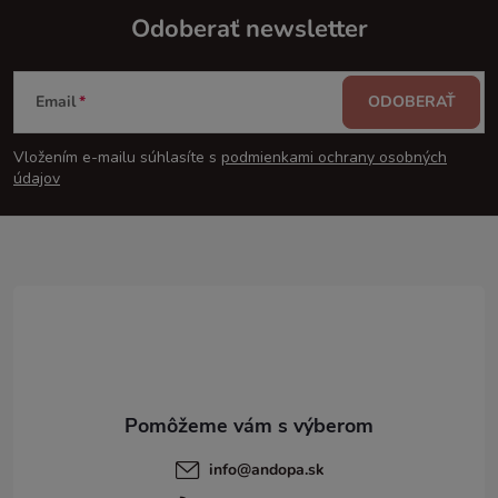
Odoberať newsletter
Z
Email
ODOBERAŤ
á
Vložením e-mailu súhlasíte s
podmienkami ochrany osobných
p
údajov
ä
t
i
e
info
@
andopa.sk