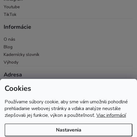
Youtube
TikTok
Informácie
O nás
Blog
Kadernícky slovník
Výhody
Adresa
Cookies
Oravická 614/14
028 01 Trstená
Používame súbory cookie, aby sme vám umožnili pohodlné
Okres Tvrdošín
prehliadanie webovej stránky a vďaka analýze neustále
zlepšovali jej funkcie, výkon a použiteľnosť.
Viac informácií
Nastavenia