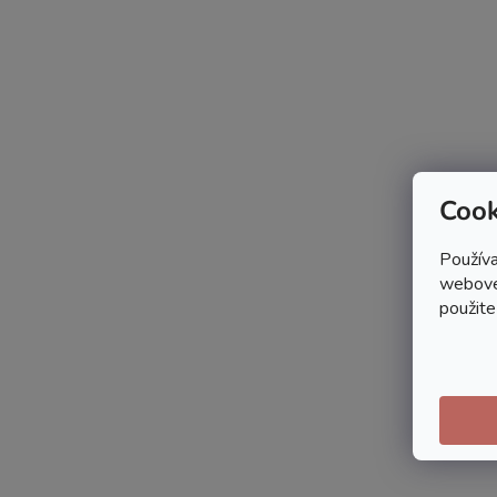
Cook
Používa
webovej
použite