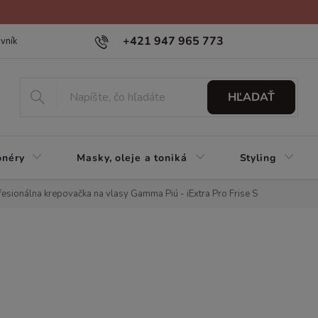
+421 947 965 773
vník
HĽADAŤ
onéry
Masky, oleje a toniká
Styling
fesionálna krepovačka na vlasy Gamma Piú - iExtra Pro Frise S