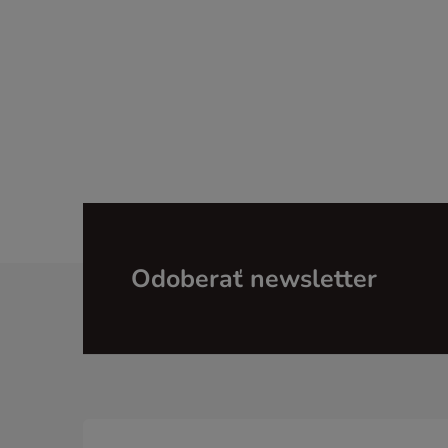
Z
Odoberať newsletter
á
p
ä