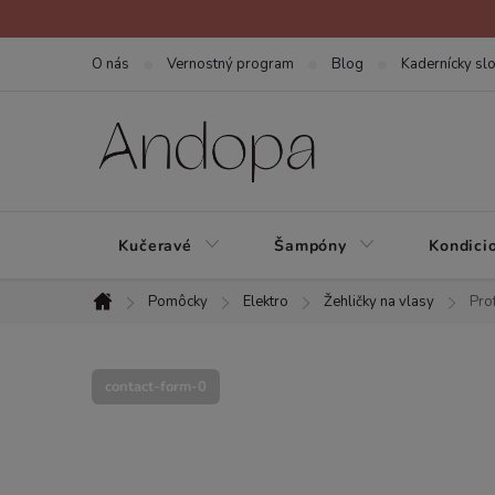
Prejsť
na
O nás
Vernostný program
Blog
Kadernícky slo
obsah
Kučeravé
Šampóny
Kondici
Pomôcky
Elektro
Žehličky na vlasy
Pro
Domov
contact-form-0