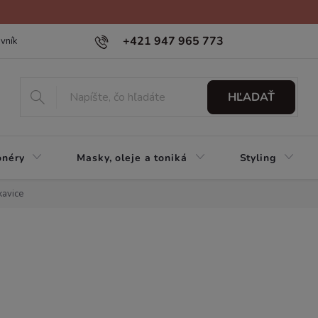
+421 947 965 773
vník
HĽADAŤ
onéry
Masky, oleje a toniká
Styling
kavice