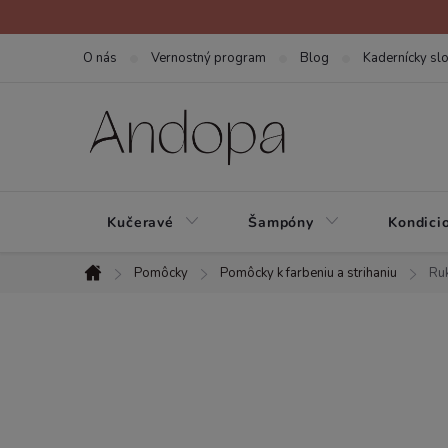
Prejsť
na
O nás
Vernostný program
Blog
Kadernícky slo
obsah
Kučeravé
Šampóny
Kondici
Pomôcky
Pomôcky k farbeniu a strihaniu
Ru
Domov