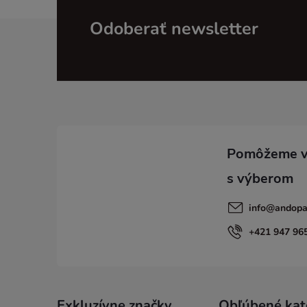
Z
Odoberať newsletter
á
p
ä
t
i
info
@
andopa
e
+421 947 96
Exkluzívne značky
Obľúbené kat