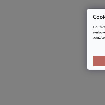
Cook
Používa
webovej
použite