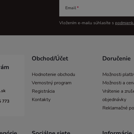
Email
Vložením e-mailu súhlasíte s
podmienk
Obchod/Účet
Doručenie
Hodnotenie obchodu
Možnosti platb
Vernostný program
Možnosti a cen
.sk
Registrácia
Vrátenie a zruš
Kontakty
objednávky
5 773
Reklamačné p
egórie
Sociálne siete
Informácie