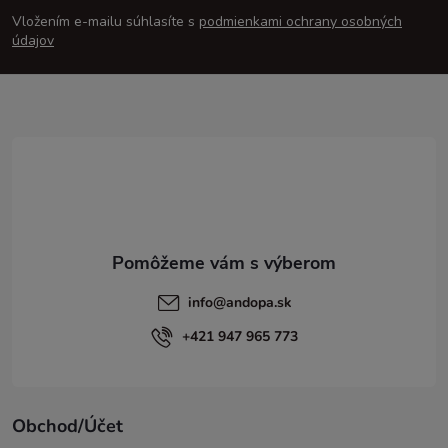
á
Vložením e-mailu súhlasíte s
podmienkami ochrany osobných
p
údajov
ä
t
i
e
info
@
andopa.sk
+421 947 965 773
Obchod/Účet