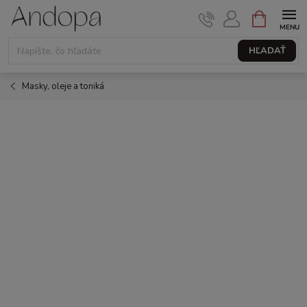
Prejsť
NÁKUPNÝ
KOŠÍK
na
obsah
HĽADAŤ
Masky, oleje a toniká