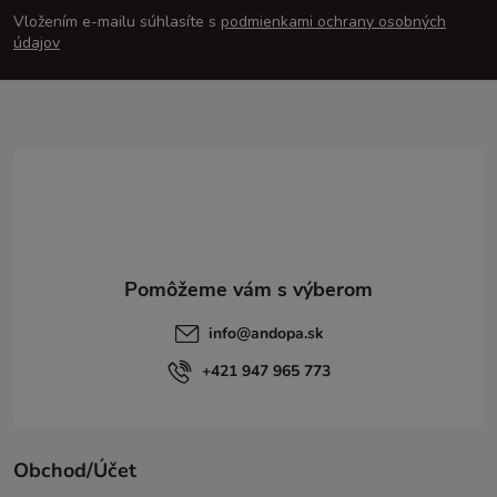
Vložením e-mailu súhlasíte s
podmienkami ochrany osobných
p
údajov
ä
t
i
e
info
@
andopa.sk
+421 947 965 773
Obchod/Účet