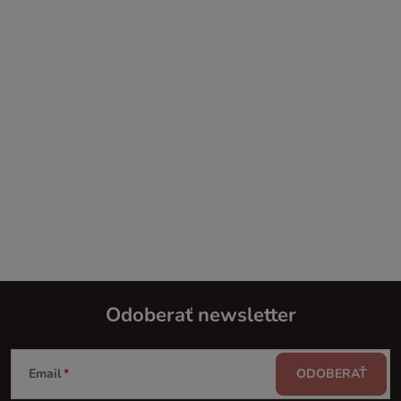
Odoberať newsletter
Z
Email
ODOBERAŤ
á