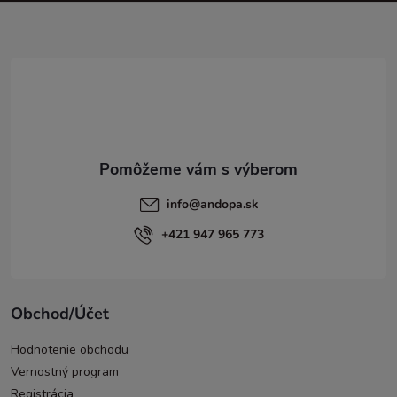
ä
t
i
e
info
@
andopa.sk
+421 947 965 773
Obchod/Účet
Hodnotenie obchodu
Vernostný program
Registrácia