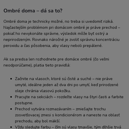
Ombré doma – dá sa to?
Ombré doma je technicky možné, no treba si uvedomiť riziká.
Najčastejším problémom pri domácom ombré je práve prechod –
pokiaľ ho nevykonáte správne, výsledok môže byť ostrý a
neprirodzeným. Rovnako náročné je zvoliť správnu koncentráciu
peroxidu a čas pôsobenia, aby vlasy neboli prepálené.
Ak sa predsa len rozhodnete pre domáce ombré (čo veľmi
neodporúčame), platia tieto pravidlá:
Začnite na vlasoch, ktoré sú čisté a suché – nie práve
umyté, ideálne jeden až dva dni po umytí, keď prirodzené
oleje chránia vlasovú pokožku.
Pracujte na sekciách – rozdeľte vlasy na štyri časti a farbite
postupne.
Prechod vytvára rozmazávaním – zmiešajte trochu
zosvetľovacej zmesi s kondicionérom a naneste na oblasť
prechodu, aby bol mäkší.
Vždy sledujte farbu – čím sú vlasy tmavšie, tým dlhšie trvá