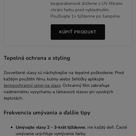
bezparabenové zloženie s UV filtrami
chráni farbu pred vyblednutím.
Používajte 1× týždenne po šampóne.
KÚPIŤ PRODUKT
Tepelná ochrana a styling
Zosvetlené vlasy sú náchylnejšie na tepelné poškodenie. Pred
každým použitím fénu, kulmy alebo žehličky aplikujte
termoochranný sprej na vlasy
. Ochranný film zabraňuje
nadmernému vysychaniu a lámavosti vlasov pri vysokých
teplotách.
Frekvencia umývania a ďalšie tipy
Umývajte vlasy 2 – 3-krát týždenne
, nie každý deň. Časté
umývanie urýchľuje vymývanie farby.