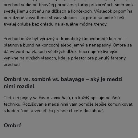
prechod vedie od tmavšej prirodzenej farby pri koreňoch smerom k
svetlejšiemu odtieňu na dĺžkach a končekoch. Výsledok pripomína
prirodzené zosvetlenie vlasov slnkom – aj preto sa ombré teší
trvalej obľube bez ohľadu na aktuálne módne trendy.
Prechod môže byť výrazný a dramatický (tmavohnedé korene –
platinová blond na koncoch) alebo jemný a nenápadný. Ombré sa
dá vytvoriť na vlasoch všetkých dĺžok, hoci najefektívnejšie
vynikne na dlhších vlasoch, kde je priestor pre plynulý farebný
prechod.
Ombré vs. sombré vs. balayage – aký je medzi
nimi rozdiel
Tieto tri pojmy sa často zamieňajú, no každý opisuje odlišnú
techniku. Rozlišovanie medzi nimi vám pomôže lepšie komunikovať
s kaderníkom a vedieť, čo presne chcete dosiahnuť.
Ombré