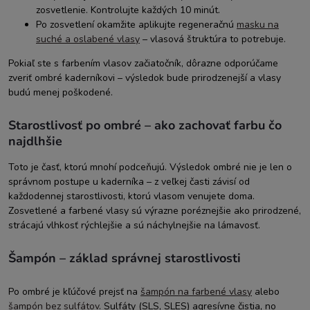
zosvetlenie. Kontrolujte každých 10 minút.
Po zosvetlení okamžite aplikujte regeneračnú
masku na
suché a oslabené vlasy
– vlasová štruktúra to potrebuje.
Pokiaľ ste s farbením vlasov začiatočník, dôrazne odporúčame
zveriť ombré kaderníkovi – výsledok bude prirodzenejší a vlasy
budú menej poškodené.
Starostlivosť po ombré – ako zachovať farbu čo
najdlhšie
Toto je časť, ktorú mnohí podceňujú. Výsledok ombré nie je len o
správnom postupe u kaderníka – z veľkej časti závisí od
každodennej starostlivosti, ktorú vlasom venujete doma.
Zosvetlené a farbené vlasy sú výrazne poréznejšie ako prirodzené,
strácajú vlhkosť rýchlejšie a sú náchylnejšie na lámavosť.
Šampón – základ správnej starostlivosti
Po ombré je kľúčové prejsť na
šampón na farbené vlasy
alebo
šampón bez sulfátov
. Sulfáty (SLS, SLES) agresívne čistia, no