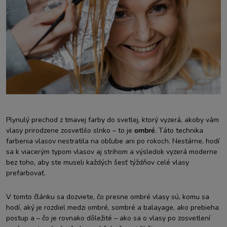
Plynulý prechod z tmavej farby do svetlej, ktorý vyzerá, akoby vám
vlasy prirodzene zosvetlilo slnko – to je
ombré
. Táto technika
farbenia vlasov nestratila na obľube ani po rokoch. Nestárne, hodí
sa k viacerým typom vlasov aj strihom a výsledok vyzerá moderne
bez toho, aby ste museli každých šesť týždňov celé vlasy
prefarbovať.
V tomto článku sa dozviete, čo presne ombré vlasy sú, komu sa
hodí, aký je rozdiel medzi ombré, sombré a balayage, ako prebieha
postup a – čo je rovnako dôležité – ako sa o vlasy po zosvetlení