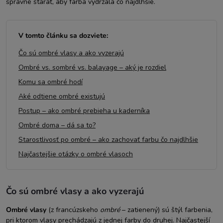
správne starať, aby farba vydržala čo najdlhšie.
V tomto článku sa dozviete:
Čo sú ombré vlasy a ako vyzerajú
Ombré vs. sombré vs. balayage – aký je rozdiel
Komu sa ombré hodí
Aké odtiene ombré existujú
Postup – ako ombré prebieha u kaderníka
Ombré doma – dá sa to?
Starostlivosť po ombré – ako zachovať farbu čo najdlhšie
Najčastejšie otázky o ombré vlasoch
Čo sú ombré vlasy a ako vyzerajú
Ombré vlasy
(z francúzskeho
ombré
– zatienený) sú štýl farbenia,
pri ktorom vlasy prechádzajú z jednej farby do druhej. Najčastejší