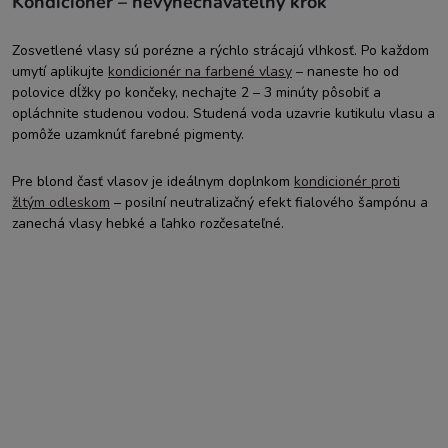
Kondicionér – nevynechávateľný krok
Zosvetlené vlasy sú porézne a rýchlo strácajú vlhkosť. Po každom
umytí aplikujte
kondicionér na farbené vlasy
– naneste ho od
polovice dĺžky po končeky, nechajte 2 – 3 minúty pôsobiť a
opláchnite studenou vodou. Studená voda uzavrie kutikulu vlasu a
pomôže uzamknúť farebné pigmenty.
Pre blond časť vlasov je ideálnym doplnkom
kondicionér proti
žltým odleskom
– posilní neutralizačný efekt fialového šampónu a
zanechá vlasy hebké a ľahko rozčesateľné.