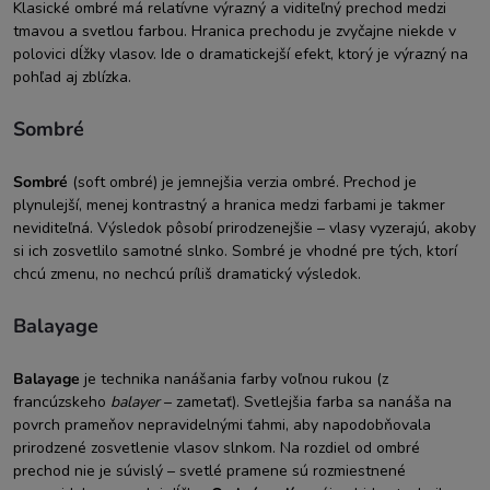
Klasické ombré má relatívne výrazný a viditeľný prechod medzi
tmavou a svetlou farbou. Hranica prechodu je zvyčajne niekde v
polovici dĺžky vlasov. Ide o dramatickejší efekt, ktorý je výrazný na
pohľad aj zblízka.
Sombré
Sombré
(soft ombré) je jemnejšia verzia ombré. Prechod je
plynulejší, menej kontrastný a hranica medzi farbami je takmer
neviditeľná. Výsledok pôsobí prirodzenejšie – vlasy vyzerajú, akoby
si ich zosvetlilo samotné slnko. Sombré je vhodné pre tých, ktorí
chcú zmenu, no nechcú príliš dramatický výsledok.
Balayage
Balayage
je technika nanášania farby voľnou rukou (z
francúzskeho
balayer
– zametať). Svetlejšia farba sa nanáša na
povrch prameňov nepravidelnými ťahmi, aby napodobňovala
prirodzené zosvetlenie vlasov slnkom. Na rozdiel od ombré
prechod nie je súvislý – svetlé pramene sú rozmiestnené