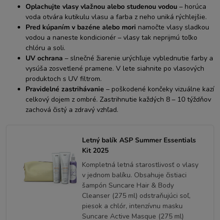
Oplachujte vlasy vlažnou alebo studenou vodou
– horúca
voda otvára kutikulu vlasu a farba z neho uniká rýchlejšie.
Pred kúpaním v bazéne alebo mori
namočte vlasy sladkou
vodou a naneste kondicionér – vlasy tak neprijmú toľko
chlóru a soli.
UV ochrana
– slnečné žiarenie urýchľuje vyblednutie farby a
vysúša zosvetlené pramene. V lete siahnite po vlasových
produktoch s UV filtrom.
Pravidelné zastrihávanie
– poškodené končeky vizuálne kazí
celkový dojem z ombré. Zastrihnutie každých 8 – 10 týždňov
zachová čistý a zdravý vzhľad.
Letný balík ASP Summer Essentials
Kit 2025
Kompletná letná starostlivosť o vlasy
v jednom balíku. Obsahuje čistiaci
šampón Suncare Hair & Body
Cleanser (275 ml) odstraňujúci soľ,
piesok a chlór, intenzívnu masku
Suncare Active Masque (275 ml)