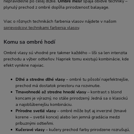
nepravidelne po celej dĺžke.
Ombré melír
spája obidve techniky –
plynulý prechod z ombré dopĺňa prirodzenosť balayage.
Viac o rôznych technikách farbenia vlasov nájdete v našom
sprievodcovi technikami farbenia vlasov
.
Komu sa ombré hodí
Ombré vlasy sú vhodné pre takmer každého – líši sa len intenzita
prechodu a výber odtieňov. Napriek tomu existujú kombinácie, kde
efekt vynikne najviac.
Dlhé a stredne dlhé vlasy
– ombré tu pôsobí najefektnejšie,
prechod má dostatok priestoru na rozvinutie.
Tmavohnedé až stredne hnedé vlasy
– kontrast s blond
koncami je výrazný, no stále prirodzený. Jedná sa o klasickú
a najobľúbenejšiu kombináciu.
Prírodne svetlé vlasy
– ombré môže byť aj inverzné (tmavé
korene – svetlé konce) alebo len jemná gradácia medzi
príbuznými odtieňmi.
Kučeravé vlasy
– kučery prechod farby prirodzene rozrušujú,