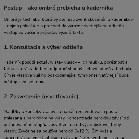
Postup – ako ombré prebieha u kaderníka
Ombré je technika, ktorú by ste mali zveriť skúsenému kaderníkovi
– najmä pokiaľ ide o prechod do výrazne svetlejšieho odtieňa.
Postup vo väčšine prípadov vyzerá takto:
1. Konzultácia a výber odtieňa
Kaderník posúdi aktuálny stav vlasov – ich hrúbku, poréznosť a
farbu. Na základe toho odporučí vhodný cieľový odtieň a techniku.
Čím je vlasové vlákno poškodenejšie, tým konzervatívnejší bude
prístup k zosvetleniu.
2. Zosvetlenie (osvetľovanie)
Na dĺžky a končeky vlasov sa nanáša zosvetľovacia pasta
zmiešaná s
peroxidom na vlasy
. Koncentrácia peroxidu závisí od
požadovaného stupňa zosvetlenia a od východiskovej farby
vlasov. Zvyčajne sa používa peroxid 6–12 %. Čím vyššia
koncentrácia, tým rýchlejšie a výraznejšie zosvetlenie – ale aj