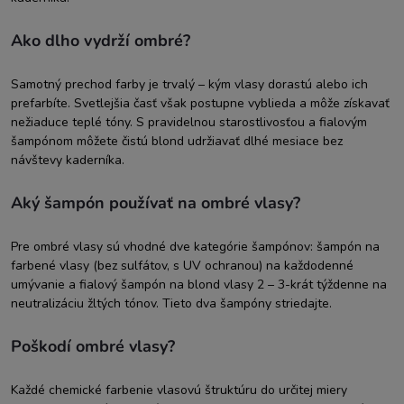
Ako dlho vydrží ombré?
Samotný prechod farby je trvalý – kým vlasy dorastú alebo ich
prefarbíte. Svetlejšia časť však postupne vyblieda a môže získavať
nežiaduce teplé tóny. S pravidelnou starostlivosťou a fialovým
šampónom môžete čistú blond udržiavať dlhé mesiace bez
návštevy kaderníka.
Aký šampón používať na ombré vlasy?
Pre ombré vlasy sú vhodné dve kategórie šampónov: šampón na
farbené vlasy (bez sulfátov, s UV ochranou) na každodenné
umývanie a fialový šampón na blond vlasy 2 – 3-krát týždenne na
neutralizáciu žltých tónov. Tieto dva šampóny striedajte.
Poškodí ombré vlasy?
Každé chemické farbenie vlasovú štruktúru do určitej miery