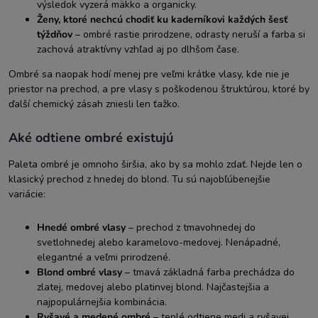
výsledok vyzerá mäkko a organicky.
Ženy, ktoré nechcú chodiť ku kaderníkovi každých šesť
týždňov
– ombré rastie prirodzene, odrasty neruší a farba si
zachová atraktívny vzhľad aj po dlhšom čase.
Ombré sa naopak hodí menej pre veľmi krátke vlasy, kde nie je
priestor na prechod, a pre vlasy s poškodenou štruktúrou, ktoré by
ďalší chemický zásah zniesli len ťažko.
Aké odtiene ombré existujú
Paleta ombré je omnoho širšia, ako by sa mohlo zdať. Nejde len o
klasický prechod z hnedej do blond. Tu sú najobľúbenejšie
variácie:
Hnedé ombré vlasy
– prechod z tmavohnedej do
svetlohnedej alebo karamelovo-medovej. Nenápadné,
elegantné a veľmi prirodzené.
Blond ombré vlasy
– tmavá základná farba prechádza do
zlatej, medovej alebo platinvej blond. Najčastejšia a
najpopulárnejšia kombinácia.
Ryšavé a medené ombré
– teplé odtiene medi a ryšavej