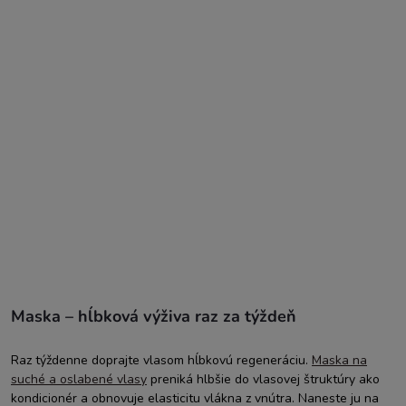
Maska – hĺbková výživa raz za týždeň
Raz týždenne doprajte vlasom hĺbkovú regeneráciu.
Maska na
suché a oslabené vlasy
preniká hlbšie do vlasovej štruktúry ako
kondicionér a obnovuje elasticitu vlákna z vnútra. Naneste ju na