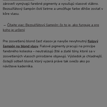
zároveň vymývajú farebné pigmenty a vysušujú vlasové vlákno.
Bezsulfátový šampón čistí šetrne a umožňuje farbe dlhšie zostať v
kôre vlasu.
→
Čítajte viac: Bezsulfátový šampón: čo to je, ako funguje a pre
koho je určený
Pre zosvetlenú blond časť vlasov je navyše nevyhnutný
fialový
šampón na blond vlasy
. Fialové pigmenty pracujú na princípe
farebného kolieska – neutralizujú žlté a zlaté tóny, ktoré sa v
zosvetlených vlasoch prirodzene objavujú. Výsledok je chladnejší,
čistejší odtieň blond, ktorý vyzerá práve tak sviežo ako po
návšteve kaderníka.