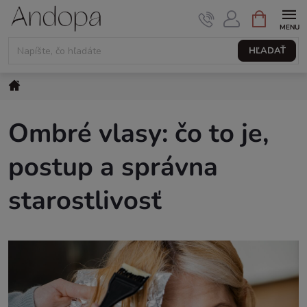
Prejsť
NÁKUPNÝ
KOŠÍK
na
obsah
HĽADAŤ
Domov
Ombré vlasy: čo to je,
postup a správna
starostlivosť