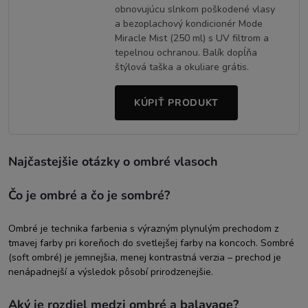
obnovujúcu slnkom poškodené vlasy
a bezoplachový kondicionér Mode
Miracle Mist (250 ml) s UV filtrom a
tepelnou ochranou. Balík dopĺňa
štýlová taška a okuliare grátis.
KÚPIŤ PRODUKT
Najčastejšie otázky o ombré vlasoch
Čo je ombré a čo je sombré?
Ombré je technika farbenia s výrazným plynulým prechodom z
tmavej farby pri koreňoch do svetlejšej farby na koncoch. Sombré
(soft ombré) je jemnejšia, menej kontrastná verzia – prechod je
nenápadnejší a výsledok pôsobí prirodzenejšie.
Aký je rozdiel medzi ombré a balayage?