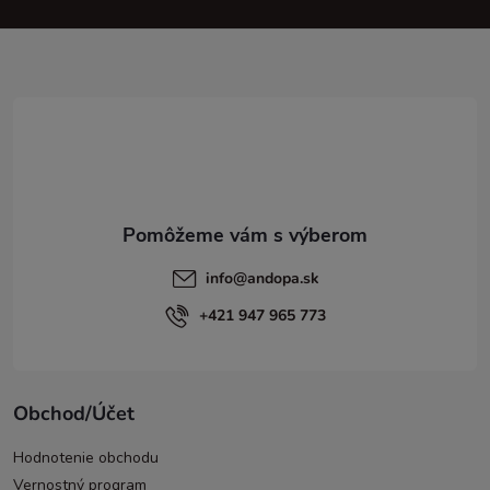
p
ä
t
i
e
info
@
andopa.sk
+421 947 965 773
Obchod/Účet
Hodnotenie obchodu
Vernostný program