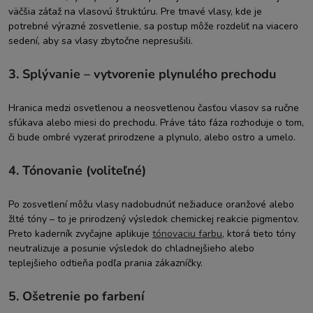
väčšia záťaž na vlasovú štruktúru. Pre tmavé vlasy, kde je
potrebné výrazné zosvetlenie, sa postup môže rozdeliť na viacero
sedení, aby sa vlasy zbytočne nepresušili.
3. Splývanie – vytvorenie plynulého prechodu
Hranica medzi osvetlenou a neosvetlenou časťou vlasov sa ručne
sfúkava alebo miesi do prechodu. Práve táto fáza rozhoduje o tom,
či bude ombré vyzerať prirodzene a plynulo, alebo ostro a umelo.
4. Tónovanie (voliteľné)
Po zosvetlení môžu vlasy nadobudnúť nežiaduce oranžové alebo
žlté tóny – to je prirodzený výsledok chemickej reakcie pigmentov.
Preto kaderník zvyčajne aplikuje
tónovaciu farbu
, ktorá tieto tóny
neutralizuje a posunie výsledok do chladnejšieho alebo
teplejšieho odtieňa podľa prania zákazníčky.
5. Ošetrenie po farbení