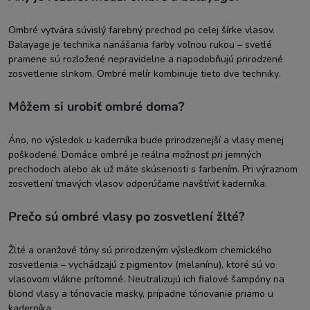
Ombré vytvára súvislý farebný prechod po celej šírke vlasov.
Balayage je technika nanášania farby voľnou rukou – svetlé
pramene sú rozložené nepravidelne a napodobňujú prirodzené
zosvetlenie slnkom. Ombré melír kombinuje tieto dve techniky.
Môžem si urobiť ombré doma?
Áno, no výsledok u kaderníka bude prirodzenejší a vlasy menej
poškodené. Domáce ombré je reálna možnosť pri jemných
prechodoch alebo ak už máte skúsenosti s farbením. Pri výraznom
zosvetlení tmavých vlasov odporúčame navštíviť kaderníka.
Prečo sú ombré vlasy po zosvetlení žlté?
Žlté a oranžové tóny sú prirodzeným výsledkom chemického
zosvetlenia – vychádzajú z pigmentov (melanínu), ktoré sú vo
vlasovom vlákne prítomné. Neutralizujú ich fialové šampóny na
blond vlasy a tónovacie masky, prípadne tónovanie priamo u
kaderníka.