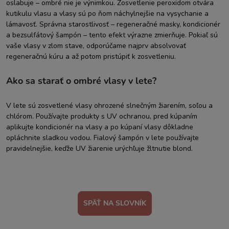
oslabuje – ombré nie je výnimkou. Zosvetlenie peroxidom otvára
kutikulu vlasu a vlasy sú po ňom náchylnejšie na vysychanie a
lámavosť. Správna starostlivosť – regeneračné masky, kondicionér
a bezsulfátový šampón – tento efekt výrazne zmierňuje. Pokiaľ sú
vaše vlasy v zlom stave, odporúčame najprv absolvovať
regeneračnú kúru a až potom pristúpiť k zosvetleniu.
Ako sa starať o ombré vlasy v lete?
V lete sú zosvetlené vlasy ohrozené slnečným žiarením, soľou a
chlórom. Používajte produkty s UV ochranou, pred kúpaním
aplikujte kondicionér na vlasy a po kúpaní vlasy dôkladne
opláchnite sladkou vodou. Fialový šampón v lete používajte
pravidelnejšie, keďže UV žiarenie urýchľuje žltnutie blond.
SPÄŤ NA SLOVNÍK