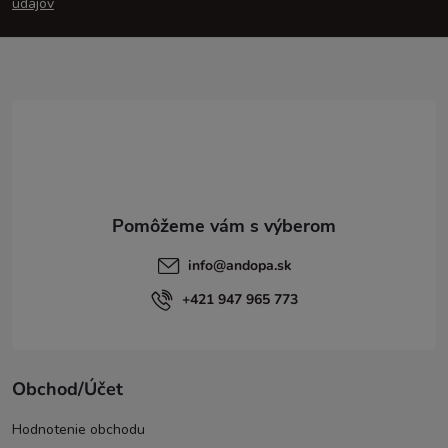
p
údajov
ä
t
i
e
info
@
andopa.sk
+421 947 965 773
Obchod/Účet
Hodnotenie obchodu