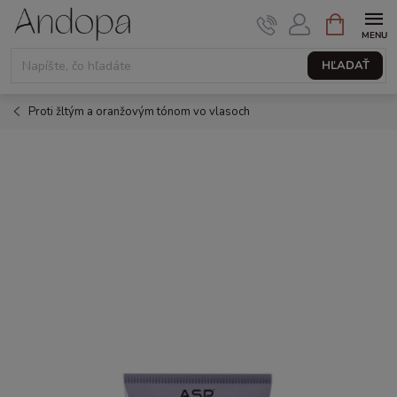
Prejsť
NÁKUPNÝ
KOŠÍK
na
obsah
HĽADAŤ
Proti žltým a oranžovým tónom vo vlasoch