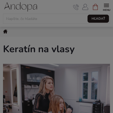
Prejsť
NÁKUPNÝ
KOŠÍK
na
obsah
HĽADAŤ
Domov
Keratín na vlasy