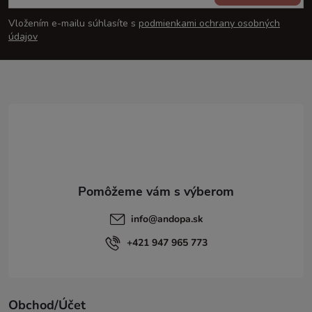
á
Vložením e-mailu súhlasíte s
podmienkami ochrany osobných
p
údajov
ä
t
i
e
info
@
andopa.sk
+421 947 965 773
Obchod/Účet