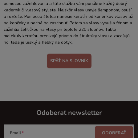
pomocou zažehľovania a túto službu vám ponúkne každý dobrý
kaderník či vlasový stylista. Najskôr vlasy umyje šampónom, osuší
a rozčeše. Pomocou štetca nanesie keratín od korienkov vlasov až
po končeky a nechá ho zaschnúť. Potom sa vlasy vysušia fénom a
zažehlia žehličkou na vlasy pri teplote 220 stupňov. Takto
molekuly keratínu prenikajú priamo do štruktúry vlasu a zaceľujú
ho, teda je lesklý a hebký na dotyk.
SPÄŤ NA SLOVNÍK
Odoberať newsletter
Z
Email
ODOBERAŤ