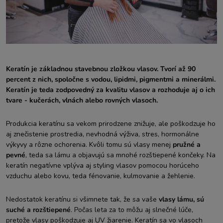
Keratín je základnou stavebnou zložkou vlasov. Tvorí až 90
percent z nich, spoločne s vodou, lipidmi, pigmentmi a minerálmi.
Keratín je teda zodpovedný za kvalitu vlasov a rozhoduje aj o ich
tvare - kučerách, vlnách alebo rovných vlasoch.
Produkcia keratínu sa vekom prirodzene znižuje, ale poškodzuje ho
aj znečistenie prostredia, nevhodná výživa, stres, hormonálne
výkyvy a rôzne ochorenia. Kvôli tomu sú vlasy menej
pružné a
pevné
, teda sa lámu a objavujú sa mnohé rozštiepené končeky. Na
keratín negatívne vplýva aj styling vlasov pomocou horúceho
vzduchu alebo kovu, teda fénovanie, kulmovanie a žehlenie.
Nedostatok keratínu si všimnete tak, že sa vaše
vlasy lámu, sú
suché a rozštiepené
. Počas leta za to môžu aj slnečné lúče,
pretože vlasy poškodzuje aj UV žiarenie. Keratín sa vo vlasoch