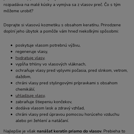
rozpadáva na malé kúsky a vymýva sa z vlasov preč. Čo s tým
môžeme urobiť?
Doprajte si vlasovú kozmetiku s obsahom keratínu. Prirodzene
doplní jeho úbytok a pomôže vám hneď niekoľkými spôsobmi:
poskytuje vlasom potrebnú výživu,
regeneruje vlasy,
hydratuje vlasy
,
vypĺňa trhliny vo vlasových vláknach,
ochraňuje vlasy pred vplyvmi počasia, pred slnkom, vetrom,
dažďom,
chráni vlasy pred stylingovými prípravkami s obsahom
chemikálií,
uhladzuje vlasy
,
zabraňuje štiepeniu končekov,
dodáva vlasom lesk a zdravý vzhľad,
chráni vlasy pred úpravou pomocou horúceho vzduchu
alebo pri žehlení a natáčaní.
Najlepšie je však
nanášať keratín priamo do vlasov
. Prebieha to