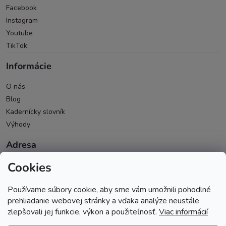
Facebook
Instagram
Youtube
TikTok
Informácie
O nás
Blog
Kadernícky slovník
Výhody
Adresa
Cookies
Oravická 614/14
028 01 Trstená
Používame súbory cookie, aby sme vám umožnili pohodlné
Okres Tvrdošín
prehliadanie webovej stránky a vďaka analýze neustále
zlepšovali jej funkcie, výkon a použiteľnosť.
Viac informácií