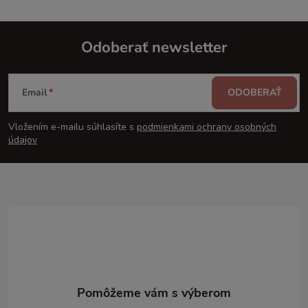
Odoberať newsletter
Z
Email
ODOBERAŤ
á
Vložením e-mailu súhlasíte s
podmienkami ochrany osobných
p
údajov
ä
t
i
e