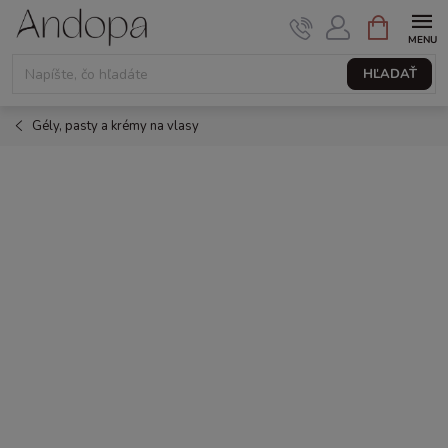
Prejsť
NÁKUPNÝ
KOŠÍK
na
obsah
HĽADAŤ
Gély, pasty a krémy na vlasy