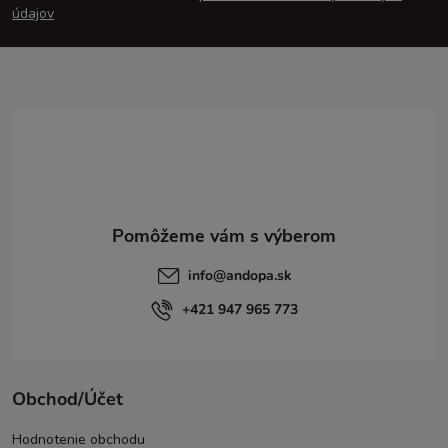
p
údajov
ä
t
i
e
info
@
andopa.sk
+421 947 965 773
Obchod/Účet
Hodnotenie obchodu