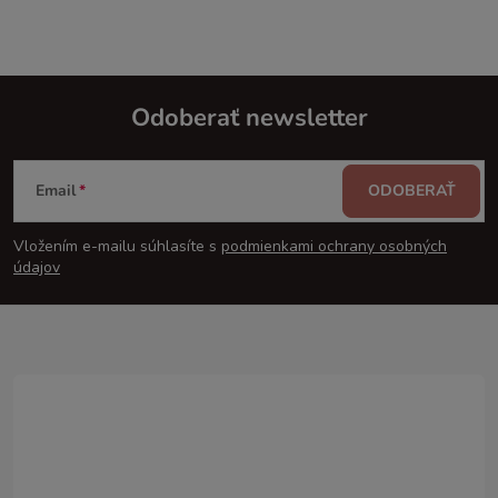
Odoberať newsletter
Z
Email
ODOBERAŤ
á
Vložením e-mailu súhlasíte s
podmienkami ochrany osobných
p
údajov
ä
t
i