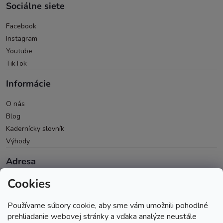
Sociálne siete
Facebook
Instagram
Youtube
TikTok
Informácie
O nás
Blog
Kadernícky slovník
Výhody
Adresa
Cookies
Oravická 614/14
028 01 Trstená
Používame súbory cookie, aby sme vám umožnili pohodlné
Okres Tvrdošín
prehliadanie webovej stránky a vďaka analýze neustále