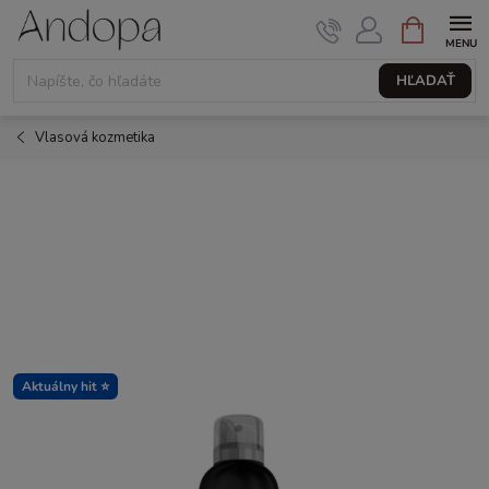
Prejsť
NÁKUPNÝ
KOŠÍK
na
obsah
HĽADAŤ
Vlasová kozmetika
Aktuálny hit ⭐