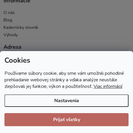
Informácie
O nás
Blog
Kadernícky slovník
Výhody
Adresa
Cookies
Oravická 614/14
028 01 Trstená
Používame súbory cookie, aby sme vám umožnili pohodlné
Okres Tvrdošín
prehliadanie webovej stránky a vďaka analýze neustále
zlepšovali jej funkcie, výkon a použiteľnosť.
Viac informácií
Nastavenia
Copyright 2026
Andopa
. Všetky práva vyhradené.
Prijať všetky
Vytvoril Shoptet