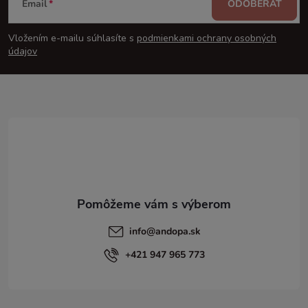
Email
ODOBERAŤ
á
Vložením e-mailu súhlasíte s
podmienkami ochrany osobných
p
údajov
ä
t
i
e
info
@
andopa.sk
+421 947 965 773