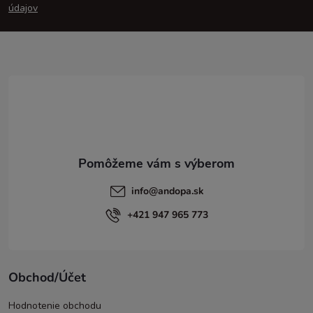
p
údajov
ä
t
i
e
info
@
andopa.sk
+421 947 965 773
Obchod/Účet
Hodnotenie obchodu