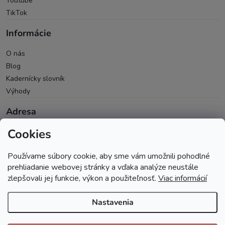
Youtube
TikTok
Informácie
O nás
Blog
Kadernícky slovník
Výhody
Adresa
Cookies
Oravická 614/14
028 01 Trstená
Používame súbory cookie, aby sme vám umožnili pohodlné
Okres Tvrdošín
prehliadanie webovej stránky a vďaka analýze neustále
zlepšovali jej funkcie, výkon a použiteľnosť.
Viac informácií
Nastavenia
Copyright 2026
Andopa
. Všetky práva vyhradené.