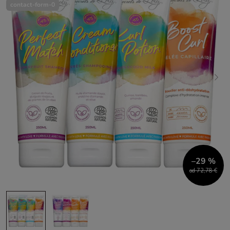
contact-form-0
–29 %
od 72,78 €