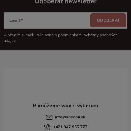
Odoberať newsletter
Z
Email
ODOBERAŤ
á
Vložením e-mailu súhlasíte s
podmienkami ochrany osobných
p
údajov
ä
t
i
e
info
@
andopa.sk
+421 947 965 773