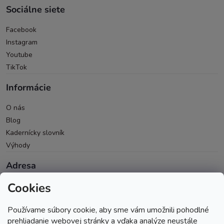
Sociálne siete
Facebook
Instagram
Youtube
TikTok
Informácie
O nás
Blog
Kadernícky slovník
Výhody
Adresa
Cookies
Oravická 614/14
028 01 Trstená
Používame súbory cookie, aby sme vám umožnili pohodlné
Okres Tvrdošín
prehliadanie webovej stránky a vďaka analýze neustále