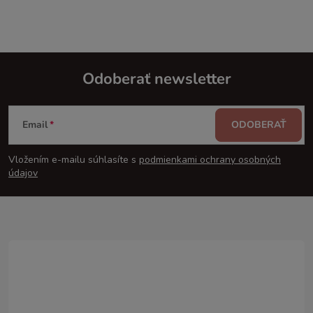
Odoberať newsletter
Z
Email
ODOBERAŤ
á
Vložením e-mailu súhlasíte s
podmienkami ochrany osobných
p
údajov
ä
t
i