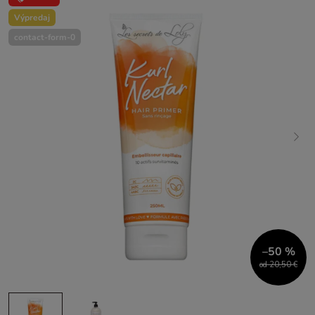
Výpredaj
contact-form-0
–50 %
od 20,50 €