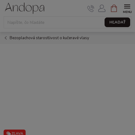
Prejsť
NÁKUPNÝ
KOŠÍK
na
obsah
HĽADAŤ
Bezoplachová starostlivosť o kučeravé vlasy
ZĽAVA