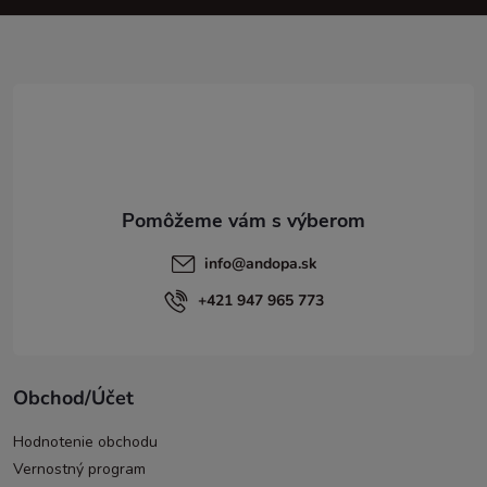
ä
t
i
e
info
@
andopa.sk
+421 947 965 773
Obchod/Účet
Hodnotenie obchodu
Vernostný program