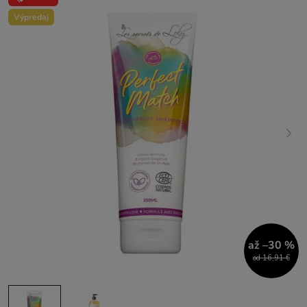
Výpredaj
až –30 %
od 16,91 €