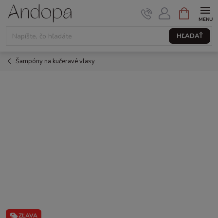
Prejsť
NÁKUPNÝ
KOŠÍK
na
obsah
HĽADAŤ
Šampóny na kučeravé vlasy
ZĽAVA