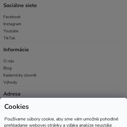
Sociálne siete
Facebook
Instagram
Youtube
TikTok
Informácie
O nás
Blog
Kadernícky slovník
Výhody
Adresa
Cookies
Oravická 614/14
028 01 Trstená
Používame súbory cookie, aby sme vám umožnili pohodlné
Okres Tvrdošín
prehliadanie webovej stránky a vďaka analýze neustále