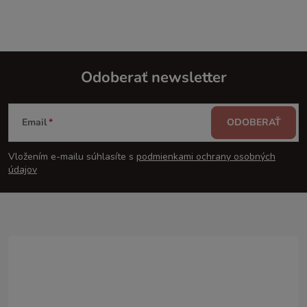
Odoberať newsletter
Z
Email
ODOBERAŤ
á
Vložením e-mailu súhlasíte s
podmienkami ochrany osobných
p
údajov
ä
t
i