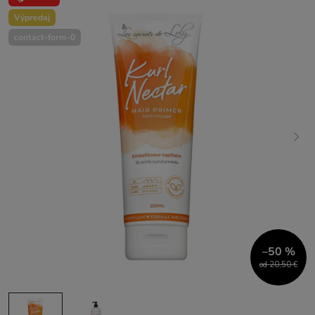
Výpredaj
contact-form-0
–50 %
od 20,50 €