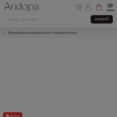
Prejsť
NÁKUPNÝ
KOŠÍK
na
obsah
HĽADAŤ
Bezoplachová starostlivosť o kučeravé vlasy
ZĽAVA