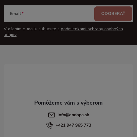
Z
Email
ODOBERAŤ
á
Vložením e-mailu súhlasíte s
podmienkami ochrany osobných
p
údajov
ä
t
i
e
info
@
andopa.sk
+421 947 965 773