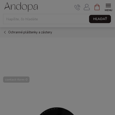
Prejsť
NÁKUPNÝ
KOŠÍK
na
obsah
HĽADAŤ
Ochranné pláštenky a zástery
contact-form-0