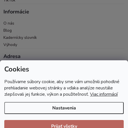
TikTok
Informácie
O nás
Blog
Kadernícky slovník
Výhody
Adresa
Cookies
Oravická 614/14
028 01 Trstená
Používame súbory cookie, aby sme vám umožnili pohodlné
Okres Tvrdošín
prehliadanie webovej stránky a vďaka analýze neustále
zlepšovali jej funkcie, výkon a použiteľnosť.
Viac informácií
Nastavenia
Copyright 2026
Andopa
. Všetky práva vyhradené.
Prijať všetky