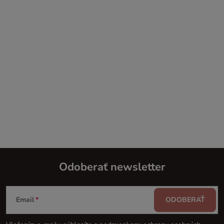
Odoberať newsletter
Z
Email
ODOBERAŤ
á