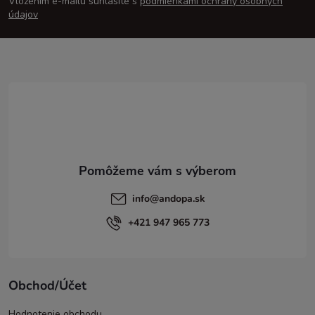
Vložením e-mailu súhlasíte s
podmienkami ochrany osobných
p
údajov
ä
t
i
e
info
@
andopa.sk
+421 947 965 773
Obchod/Účet
Hodnotenie obchodu