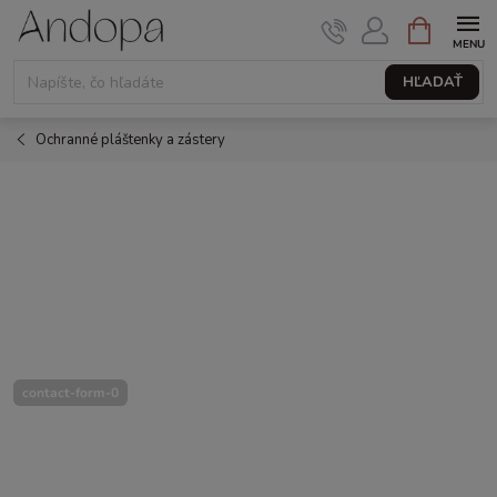
Prejsť
NÁKUPNÝ
KOŠÍK
na
obsah
HĽADAŤ
Ochranné pláštenky a zástery
contact-form-0