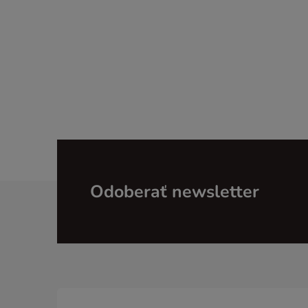
Z
Odoberať newsletter
á
p
ä