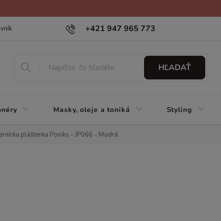
+421 947 965 773
vník
HĽADAŤ
onéry
Masky, oleje a toniká
Styling
rnícka pláštenka Poniks - JP066 - Modrá