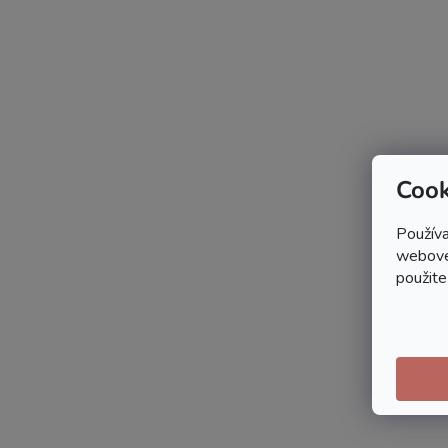
Cook
Používa
webovej
použite