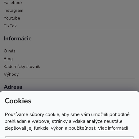
Facebook
Instagram
Youtube
TikTok
Informácie
O nás
Blog
Kadernícky slovník
Výhody
Adresa
Cookies
Oravická 614/14
028 01 Trstená
Používame súbory cookie, aby sme vám umožnili pohodlné
Okres Tvrdošín
prehliadanie webovej stránky a vďaka analýze neustále
zlepšovali jej funkcie, výkon a použiteľnosť.
Viac informácií