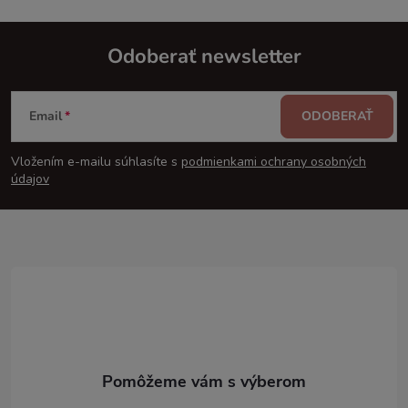
Odoberať newsletter
Z
Email
ODOBERAŤ
á
Vložením e-mailu súhlasíte s
podmienkami ochrany osobných
p
údajov
ä
t
i
e