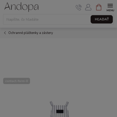
Prejsť
NÁKUPNÝ
KOŠÍK
na
obsah
HĽADAŤ
Ochranné pláštenky a zástery
contact-form-0