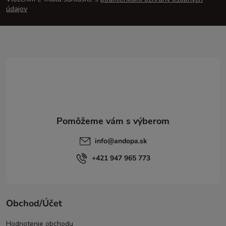
p
údajov
ä
t
i
e
info
@
andopa.sk
+421 947 965 773
Obchod/Účet
Hodnotenie obchodu