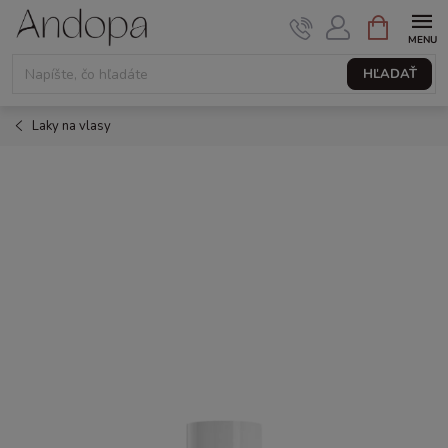
Prejsť
NÁKUPNÝ
KOŠÍK
na
obsah
HĽADAŤ
Laky na vlasy