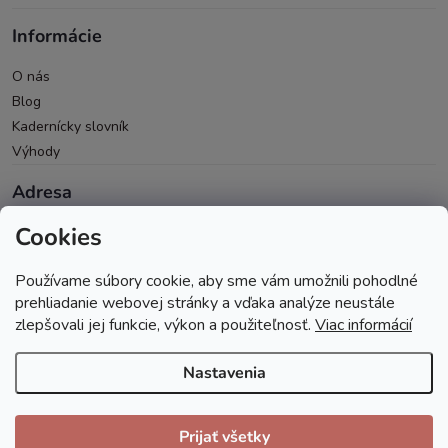
Informácie
O nás
Blog
Kadernícky slovník
Výhody
Adresa
Cookies
Oravická 614/14
028 01 Trstená
Používame súbory cookie, aby sme vám umožnili pohodlné
Okres Tvrdošín
prehliadanie webovej stránky a vďaka analýze neustále
zlepšovali jej funkcie, výkon a použiteľnosť.
Viac informácií
Nastavenia
Copyright 2026
Andopa
. Všetky práva vyhradené.
Prijať všetky
Vytvoril Shoptet