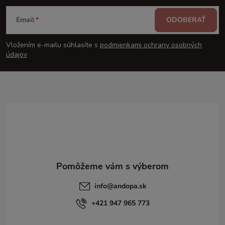
Z
Email
ODOBERAŤ
á
Vložením e-mailu súhlasíte s
podmienkami ochrany osobných
p
údajov
ä
t
i
e
info
@
andopa.sk
+421 947 965 773