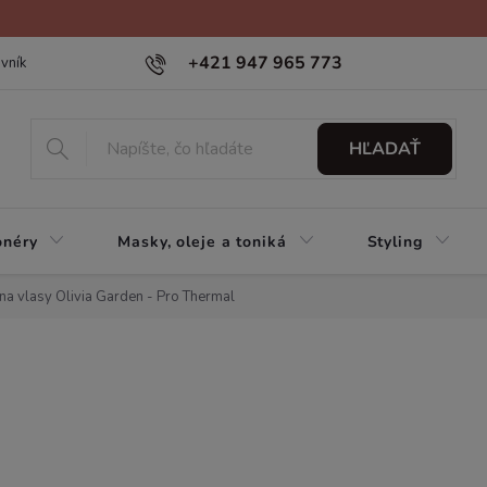
+421 947 965 773
vník
HĽADAŤ
onéry
Masky, oleje a toniká
Styling
na vlasy Olivia Garden - Pro Thermal