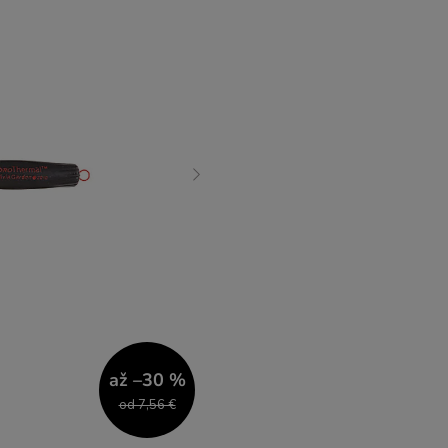
až –30 %
od 7,56 €