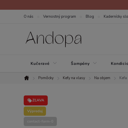
Prejsť
na
O nás
Vernostný program
Blog
Kadernícky slo
obsah
Kučeravé
Šampóny
Kondici
Pomôcky
Kefy na vlasy
Na objem
Kefa 
Domov
ZĽAVA
Výpredaj
contact-form-0