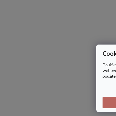
Cook
Používa
webovej
použite