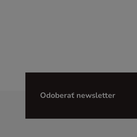
Z
Odoberať newsletter
á
p