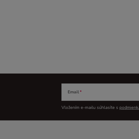
Email
Vložením e-mailu súhlasíte s
podmienk