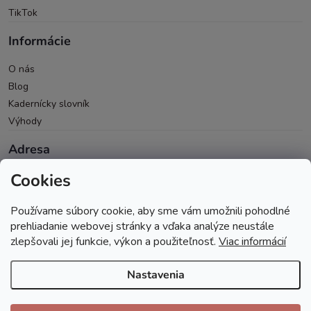
TikTok
Informácie
O nás
Blog
Kadernícky slovník
Výhody
Adresa
Cookies
Oravická 614/14
028 01 Trstená
Používame súbory cookie, aby sme vám umožnili pohodlné
Okres Tvrdošín
prehliadanie webovej stránky a vďaka analýze neustále
zlepšovali jej funkcie, výkon a použiteľnosť.
Viac informácií
Nastavenia
Copyright 2026
Andopa
. Všetky práva vyhradené.