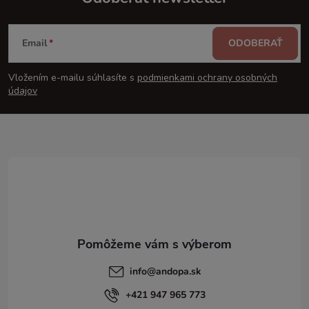
Z
Email
ODOBERAŤ
á
Vložením e-mailu súhlasíte s
podmienkami ochrany osobných
p
údajov
ä
t
i
e
info
@
andopa.sk
+421 947 965 773