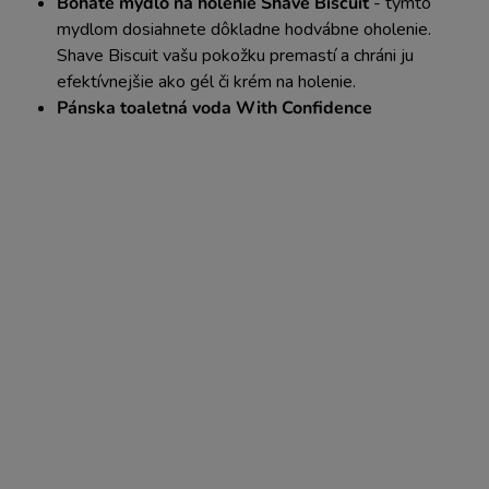
Bohaté mydlo na holenie Shave Biscuit
- t
ýmto
mydlom dosiahnete dôkladne hodvábne oholenie.
Shave Biscuit vašu pokožku premastí a chráni ju
efektívnejšie ako gél či krém na holenie.
Pánska toaletná voda With Confidence