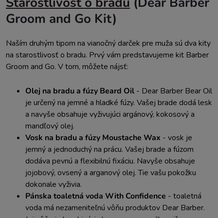
Starostlivosť o bradu
(Dear Barber
Groom and Go Kit)
Naším druhým tipom na vianočný darček pre muža sú dva kity
na starostlivosť o bradu. Prvý vám predstavujeme kit Barber
Groom and Go. V tom, môžete nájsť:
Olej na bradu a fúzy Beard Oil
-
Dear Barber Bear Oil
je určený na jemné a hladké fúzy. Vašej brade dodá lesk
a navyše obsahuje vyživujúci argánový, kokosový a
mandľový olej.
Vosk na bradu a fúzy Moustache Wax
- v
osk je
jemný a jednoduchý na prácu. Vašej brade a fúzom
dodáva pevnú a flexibilnú fixáciu. Navyše obsahuje
jojobový, ovsený a arganový olej. Tie vašu pokožku
dokonale vyživia.
Pánska toaletná voda With Confidence
- t
oaletná
voda má nezameniteľnú vôňu produktov Dear Barber.