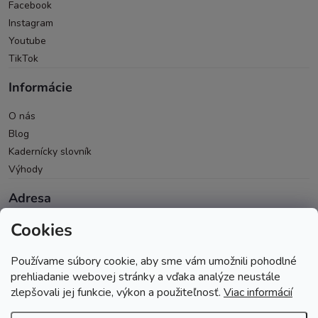
Facebook
Instagram
Youtube
TikTok
Informácie
O nás
Blog
Kadernícky slovník
Výhody
Adresa
Cookies
Oravická 614/14
028 01 Trstená
Používame súbory cookie, aby sme vám umožnili pohodlné
Okres Tvrdošín
prehliadanie webovej stránky a vďaka analýze neustále
zlepšovali jej funkcie, výkon a použiteľnosť.
Viac informácií