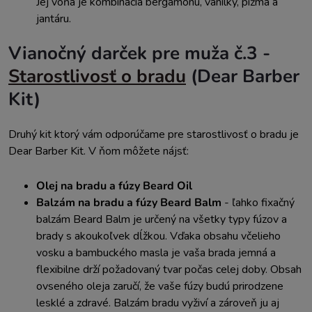
Jej vôňa je kombinácia bergamonu, vanilky, pižma a
jantáru.
Vianočný darček pre muža č.3 -
Starostlivosť o bradu
(Dear Barber
Kit)
Druhý kit ktorý vám odporúčame pre starostlivosť o bradu je
Dear Barber Kit. V ňom môžete nájsť:
Olej na bradu a fúzy Beard Oil
Balzám na bradu a fúzy Beard Balm
- ľahko fixačný
balzám Beard Balm je určený na všetky typy fúzov a
brady s akoukoľvek dĺžkou. Vďaka obsahu včelieho
vosku a bambuckého masla je vaša brada jemná a
flexibilne drží požadovaný tvar počas celej doby. Obsah
ovseného oleja zaručí, že vaše fúzy budú prirodzene
lesklé a zdravé. Balzám bradu vyživí a zároveň ju aj