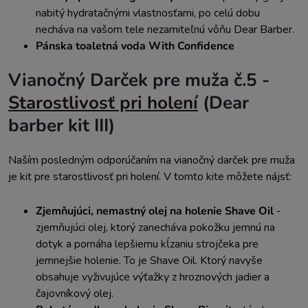
nabitý hydratačnými vlastnosťami, po celú dobu
necháva na vašom tele nezamiteľnú vôňu Dear Barber.
Pánska toaletná voda With Confidence
Vianočný Darček pre muža č.5 -
Starostlivosť pri holení
(Dear
barber kit III)
Naším posledným odporúčaním na vianočný darček pre muža
je kit pre starostlivosť pri holení. V tomto kite môžete nájsť:
Zjemňujúci, nemastný olej na holenie Shave Oil
-
z
jemňujúci olej, ktorý zanecháva pokožku jemnú na
dotyk a pomáha lepšiemu kĺzaniu strojčeka pre
jemnejšie holenie. To je Shave Oil. Ktorý navyše
obsahuje vyživujúce výťažky z hroznových jadier a
čajovníkový olej.