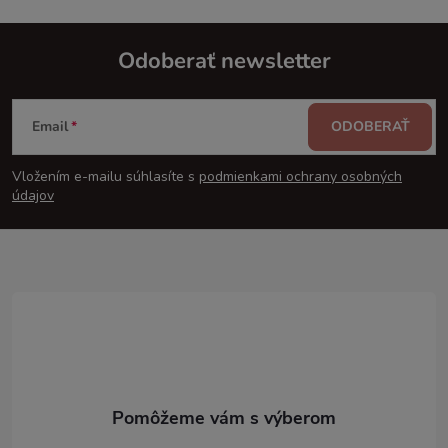
Odoberať newsletter
Z
Email
ODOBERAŤ
á
Vložením e-mailu súhlasíte s
podmienkami ochrany osobných
p
údajov
ä
t
i
e