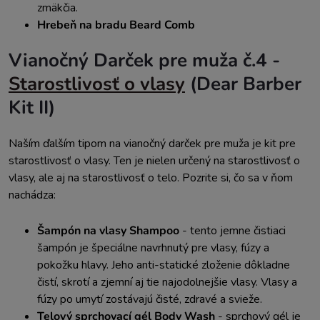
zmäkčia.
Hrebeň na bradu Beard Comb
Vianočný Darček pre muža č.4 -
Starostlivosť o vlasy
(Dear Barber
Kit II)
Naším ďalším tipom na vianočný darček pre muža je kit pre
starostlivosť o vlasy. Ten je nielen určený na starostlivosť o
vlasy, ale aj na starostlivosť o telo. Pozrite si, čo sa v ňom
nachádza:
Šampón na vlasy Shampoo
- t
ento jemne čistiaci
šampón je špeciálne navrhnutý pre vlasy, fúzy a
pokožku hlavy. Jeho anti-statické zloženie dôkladne
čistí, skrotí a zjemní aj tie najodolnejšie vlasy. Vlasy a
fúzy po umytí zostávajú čisté, zdravé a svieže.
Telový sprchovací gél Body Wash
- s
prchový gél je