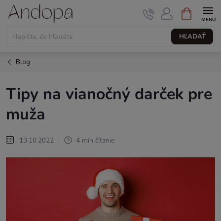
Prejsť
NÁKUPNÝ
KOŠÍK
na
obsah
HĽADAŤ
Blog
Tipy na vianočný darček pre
muža
4 min čítanie
13.10.2022