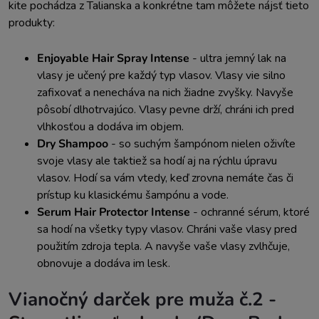
kite pochádza z Talianska a konkrétne tam môžete nájsť tieto
produkty:
Enjoyable Hair Spray Intense
- u
ltra jemný lak na
vlasy je učený pre každý typ vlasov. Vlasy vie silno
zafixovať a nenecháva na nich žiadne zvyšky. Navyše
pôsobí dlhotrvajúco. Vlasy pevne drží, chráni ich pred
vlhkosťou a dodáva im objem.
Dry Shampoo
- s
o suchým šampónom nielen oživíte
svoje vlasy ale taktiež sa hodí aj na rýchlu úpravu
vlasov. Hodí sa vám vtedy, keď zrovna nemáte čas či
prístup ku klasickému šampónu a vode.
Serum Hair Protector Intense
- o
chranné sérum, ktoré
sa hodí na všetky typy vlasov. Chráni vaše vlasy pred
použitím zdroja tepla. A navyše vaše vlasy zvlhčuje,
obnovuje a dodáva im lesk.
Vianočný darček pre muža č.2 -