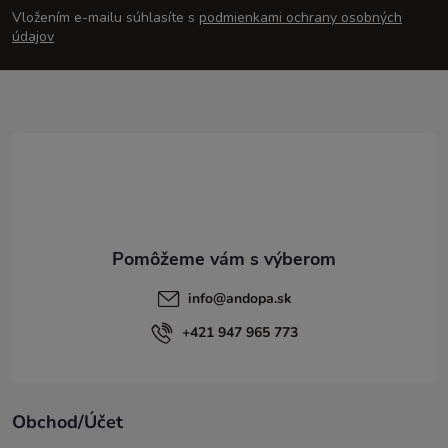
Vložením e-mailu súhlasíte s
podmienkami ochrany osobných
p
údajov
ä
t
i
e
info
@
andopa.sk
+421 947 965 773
Obchod/Účet