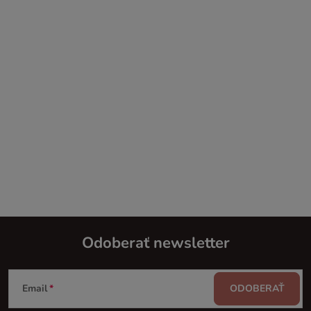
Odoberať newsletter
Z
Email
ODOBERAŤ
á