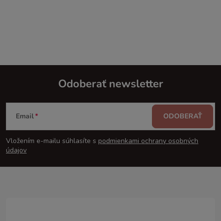
Odoberať newsletter
Z
Email
ODOBERAŤ
á
Vložením e-mailu súhlasíte s
podmienkami ochrany osobných
p
údajov
ä
t