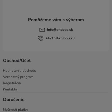
i
e
info
@
andopa.sk
+421 947 965 773
Obchod/Účet
Hodnotenie obchodu
Vernostný program
Registrácia
Kontakty
Doručenie
Možnosti platby