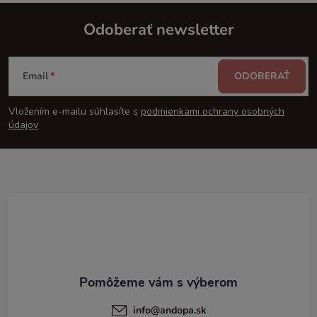
Odoberať newsletter
Z
Email
ODOBERAŤ
á
Vložením e-mailu súhlasíte s
podmienkami ochrany osobných
p
údajov
ä
t
i
e
info
@
andopa.sk