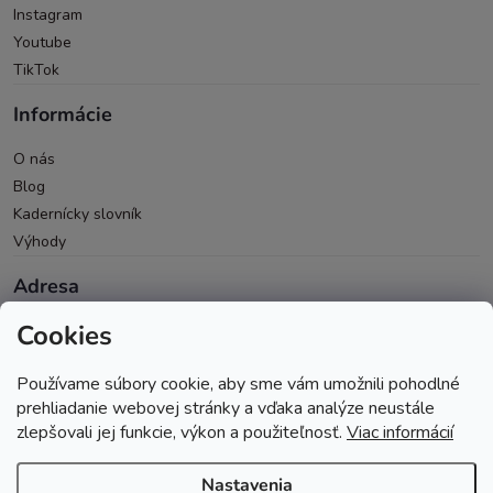
Instagram
Youtube
TikTok
Informácie
O nás
Blog
Kadernícky slovník
Výhody
Adresa
Cookies
Oravická 614/14
028 01 Trstená
Používame súbory cookie, aby sme vám umožnili pohodlné
Okres Tvrdošín
prehliadanie webovej stránky a vďaka analýze neustále
zlepšovali jej funkcie, výkon a použiteľnosť.
Viac informácií
Nastavenia