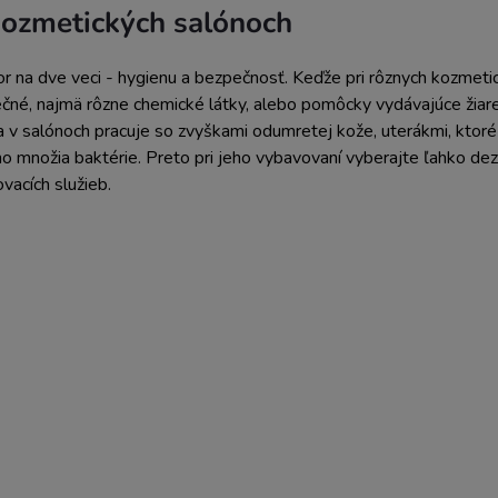
 kozmetických salónoch
zor na dve veci - hygienu a bezpečnosť. Keďže pri rôznych kozmet
čné, najmä rôzne chemické látky, alebo pomôcky vydávajúce žiar
 v salónoch pracuje so zvyškami odumretej kože, uterákmi, ktoré 
ho množia baktérie. Preto pri jeho vybavovaní vyberajte ľahko d
ovacích služieb.