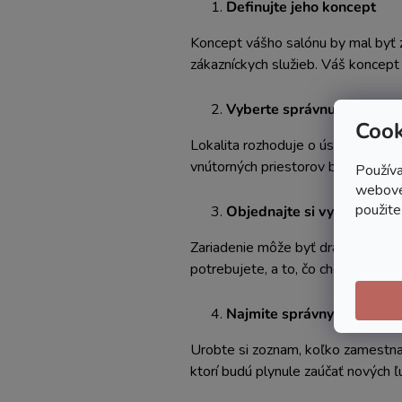
Definujte jeho koncept
Koncept vášho salónu by mal byť 
zákazníckych služieb. Váš koncept
Vyberte správnu lokalitu
Cook
Lokalita rozhoduje o úspechu saló
vnútorných priestorov budovy, kde
Používa
webovej
použite
Objednajte si vybavenie s
Zariadenie môže byť drahé, takže p
potrebujete, a to, čo chcete. Rozh
Najmite správnych zames
Urobte si zoznam, koľko zamestna
ktorí budú plynule zaúčať nových ľ