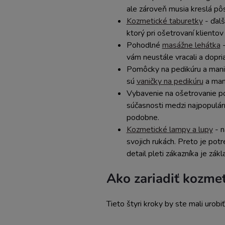
ale zároveň musia kreslá pôs
Kozmetické taburetky
- ďalš
ktorý pri ošetrovaní kliento
Pohodlné
masážne lehátka
-
vám neustále vracali a dopria
Pomôcky na pedikúru a manik
sú
vaničky na pedikúru
a man
Vybavenie na ošetrovanie pok
súčasnosti medzi najpopulárne
podobne.
Kozmetické lampy a lupy
- n
svojich rukách. Preto je pot
detail pleti zákazníka je zá
Ako zariadiť kozmet
Tieto štyri kroky by ste mali uro