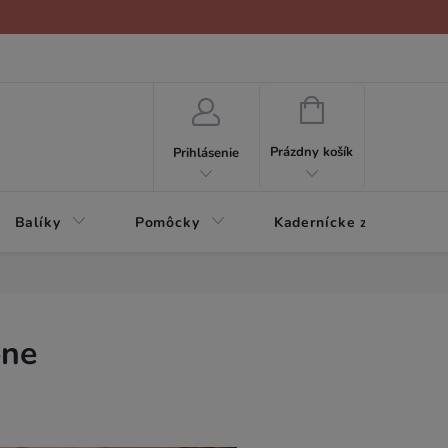
NÁKUPNÝ
KOŠÍK
Prázdny košík
Prihlásenie
Balíky
Pomôcky
Kadernícke zariadenie
óne