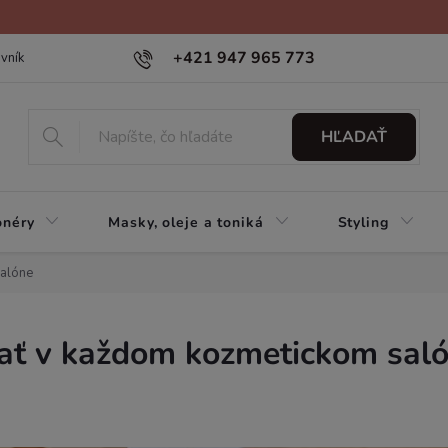
+421 947 965 773
vník
HĽADAŤ
onéry
Masky, oleje a toniká
Styling
salóne
ať v každom kozmetickom sal