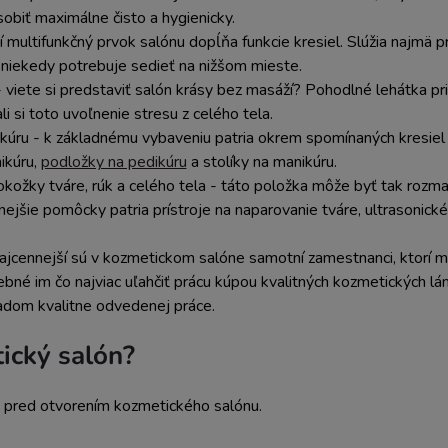
obiť maximálne čisto a hygienicky.
í multifunkčný prvok salónu dopĺňa funkcie kresiel. Slúžia najmä pr
v niekedy potrebuje sedieť na nižšom mieste.
 viete si predstaviť salón krásy bez masáží? Pohodlné lehátka pri
li si toto uvoľnenie stresu z celého tela.
úru - k základnému vybaveniu patria okrem spomínaných kresiel 
ikúru,
podložky na pedikúru
a stolíky na manikúru.
ožky tváre, rúk a celého tela - táto položka môže byť tak rozman
jšie pomôcky patria prístroje na naparovanie tváre, ultrasonické p
ajcennejší sú v kozmetickom salóne samotní zamestnanci, ktorí 
rebné im čo najviac uľahčiť prácu kúpou kvalitných kozmetických lá
kladom kvalitne odvedenej práce.
ický salón?
biť pred otvorením kozmetického salónu.