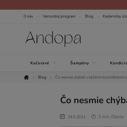
Prejsť
na
O nás
Vernostný program
Blog
Kadernícky slo
obsah
Kučeravé
Šampóny
Kondici
Blog
Čo nesmie chýbať v každom kozmetickom 
Domov
Čo nesmie chýb
3 min čítanie
19.5.2023