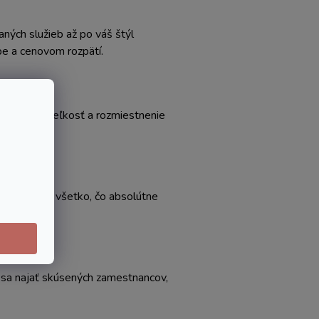
ých služieb až po váš štýl
obe a cenovom rozpätí.
dnoťte aj veľkosť a rozmiestnenie
y. Spíšte si všetko, čo absolútne
 sa najať skúsených zamestnancov,