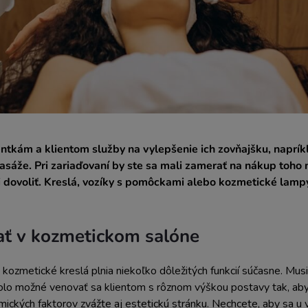
ntkám a klientom služby na vylepšenie ich zovňajšku, naprík
sáže. Pri zariaďovaní by ste sa mali zamerať na nákup toho n
ii dovoliť. Kreslá, vozíky s pomôckami alebo kozmetické lampy
ať v kozmetickom salóne
 kozmetické kreslá plnia niekoľko dôležitých funkcií súčasne. Mus
olo možné venovať sa klientom s rôznom výškou postavy tak, aby
ckých faktorov zvážte aj estetickú stránku. Nechcete, aby sa u vás