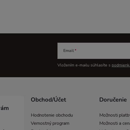
Email
Vložením e-mailu súhlasíte s
podmienk
Obchod/Účet
Doručenie
Hodnotenie obchodu
Možnosti platb
Vernostný program
Možnosti a cen