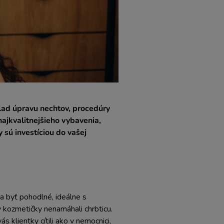
lad úpravu nechtov, procedúry
ajkvalitnejšieho vybavenia,
 sú investíciou do vašej
ia byť pohodlné, ideálne s
 kozmetičky nenamáhali chrbticu.
 klientky cítili ako v nemocnici,