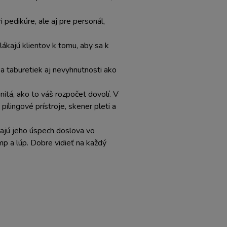
i pedikúre, ale aj pre personál,
lákajú klientov k tomu, aby sa k
a taburetiek aj nevyhnutnosti ako
itá, ako to váš rozpočet dovolí. V
ílingové prístroje, skener pleti a
majú jeho úspech doslova vo
mp a lúp. Dobre vidieť na každý