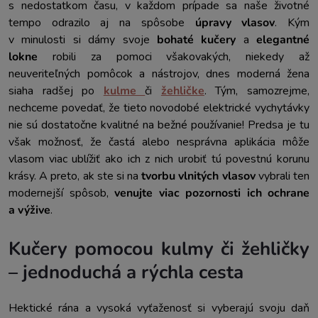
s nedostatkom času, v každom prípade sa naše životné
tempo odrazilo aj na spôsobe
úpravy vlasov
. Kým
v minulosti si dámy svoje
bohaté kučery
a
elegantné
lokne
robili za pomoci všakovakých, niekedy až
neuveriteľných pomôcok a nástrojov, dnes moderná žena
siaha radšej po
kulme
či
žehličke
. Tým, samozrejme,
nechceme povedať, že tieto novodobé elektrické vychytávky
nie sú dostatočne kvalitné na bežné používanie! Predsa je tu
však možnosť, že častá alebo nesprávna aplikácia môže
vlasom viac ublížiť ako ich z nich urobiť tú povestnú korunu
krásy. A preto, ak ste si na
tvorbu vlnitých vlasov
vybrali ten
modernejší spôsob,
venujte viac pozornosti ich ochrane
a výžive
.
Kučery pomocou kulmy či žehličky
– jednoduchá a rýchla cesta
Hektické rána a vysoká vyťaženosť si vyberajú svoju daň