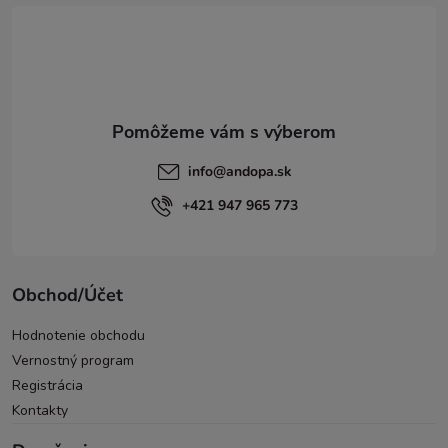
t
i
e
info
@
andopa.sk
+421 947 965 773
Obchod/Účet
Hodnotenie obchodu
Vernostný program
Registrácia
Kontakty