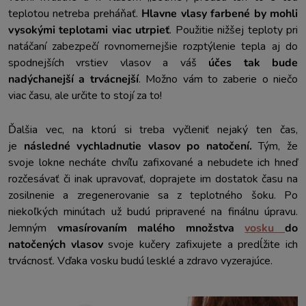
teplotou netreba preháňať.
Hlavne vlasy farbené by mohli
vysokými teplotami viac utrpieť
. Použitie nižšej teploty pri
natáčaní zabezpečí rovnomernejšie rozptýlenie tepla aj do
spodnejších vrstiev vlasov a váš
účes tak bude
nadýchanejší a trvácnejší
. Možno vám to zaberie o niečo
viac času, ale určite to stojí za to!
Ďalšia vec, na ktorú si treba vyčleniť nejaký ten čas,
je
následné vychladnutie vlasov po natočení.
Tým, že
svoje lokne necháte chvíľu zafixované a nebudete ich hneď
rozčesávať či inak upravovať, doprajete im dostatok času na
zosilnenie a zregenerovanie sa z teplotného šoku. Po
niekoľkých minútach už budú pripravené na finálnu úpravu.
Jemným
vmasírovaním malého množstva
vosku
do
natočených vlasov
svoje kučery zafixujete a predĺžite ich
trvácnosť. Vďaka vosku budú lesklé a zdravo vyzerajúce.