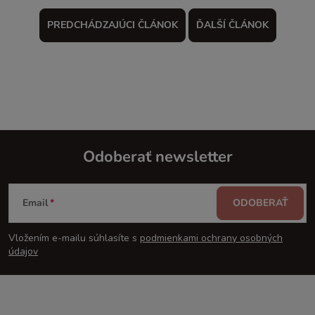
PREDCHÁDZAJÚCI ČLÁNOK
ĎALŠÍ ČLÁNOK
Odoberať newsletter
Z
Email
ODOBERAŤ
á
Vložením e-mailu súhlasíte s
podmienkami ochrany osobných
p
údajov
ä