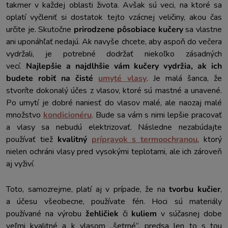
takmer v každej oblasti života. Avšak sú veci, na ktoré sa
oplatí vyčleniť si dostatok tejto vzácnej veličiny, akou čas
určite je. Skutočne
prirodzene pôsobiace kučery
sa vlastne
ani uponáhľať nedajú. Ak navyše chcete, aby aspoň do večera
vydržali, je potrebné dodržať niekoľko zásadných
vecí.
Najlepšie a najdlhšie vám kučery vydržia, ak ich
budete robiť na čisté
umyté vlasy
. Je malá šanca, že
stvoríte dokonalý účes z vlasov, ktoré sú mastné a unavené.
Po umytí je dobré naniesť do vlasov malé, ale naozaj malé
množstvo
kondicionéru
. Bude sa vám s nimi lepšie pracovať
a vlasy sa nebudú elektrizovať. Následne nezabúdajte
používať tiež
kvalitný
prípravok s termoochranou
, ktorý
nielen ochráni vlasy pred vysokými teplotami, ale ich zároveň
aj vyživí.
Toto, samozrejme, platí aj v prípade, že na
tvorbu kučier
,
a účesu všeobecne, používate fén. Hoci sú materiály
používané na výrobu
žehličiek
či
kuliem
v súčasnej dobe
veľmi kvalitné a k vlasom „šetrné“, predsa len to s tou