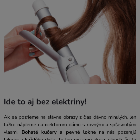
Ide to aj bez elektriny!
Ak sa pozrieme na slávne obrazy z čias dávno minulých, len
ťažko nájdeme na niektorom dámu s rovnými a spľasnutými
vlasmi.
Bohaté kučery a pevné lokne
na nás pozerajú
takmer z každého diela. To len my sme akosi zabudli, že to