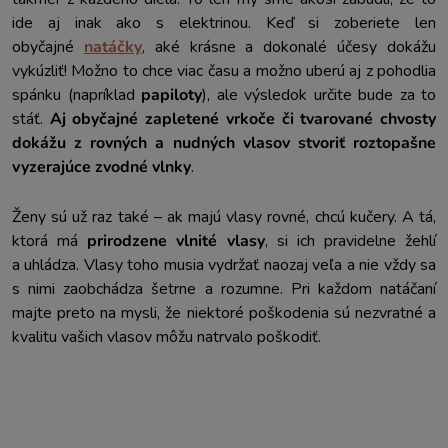
ide aj inak ako s elektrinou. Keď si zoberiete len
obyčajné
natáčky
, aké krásne a dokonalé účesy dokážu
vykúzliť! Možno to chce viac času a možno uberú aj z pohodlia
spánku (napríklad
papiloty
), ale výsledok určite bude za to
stáť.
Aj obyčajné zapletené vrkoče či tvarované chvosty
dokážu z rovných a nudných vlasov stvoriť roztopašne
vyzerajúce zvodné vlnky
.
Ženy sú už raz také – ak majú vlasy rovné, chcú kučery. A tá,
ktorá má
prirodzene vlnité vlasy
, si ich pravidelne žehlí
a uhládza. Vlasy toho musia vydržať naozaj veľa a nie vždy sa
s nimi zaobchádza šetrne a rozumne. Pri každom natáčaní
majte preto na mysli, že niektoré poškodenia sú nezvratné a
kvalitu vašich vlasov môžu natrvalo poškodiť.