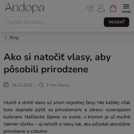
Prejsť
NÁKUPNÝ
KOŠÍK
na
obsah
HĽADAŤ
Blog
Ako si natočiť vlasy, aby
pôsobili prirodzene
3 min čítanie
24.11.2021
Husté a vlnité vlasy sú snom nejednej ženy. Nie každej však
bolo dopriate pýšiť sa prirodzenými a zdravo vyzerajúcimi
kučerami. Našťastie žijeme vo svete, v ktorom je už možné
takmer všetko – aj natočiť si vlasy tak, aby pôsobili absolútne
prirodzene a vzdušne.