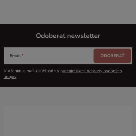
Odoberať newsletter
Z
Email
ODOBERAŤ
á
Vložením e-mailu súhlasíte s
podmienkami ochrany osobných
p
údajov
ä
t
i