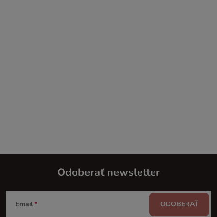
Odoberať newsletter
Z
Email
ODOBERAŤ