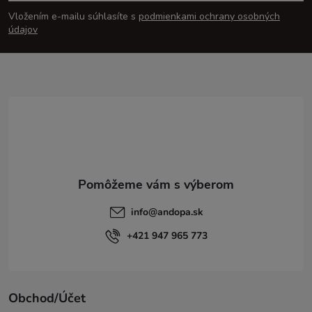
á
Vložením e-mailu súhlasíte s
podmienkami ochrany osobných
p
údajov
ä
t
i
e
info
@
andopa.sk
+421 947 965 773
Obchod/Účet