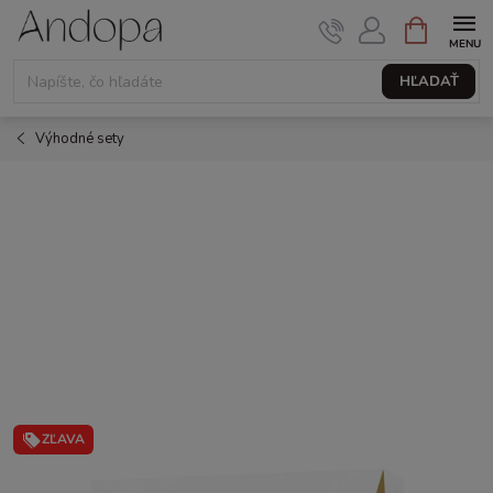
Prejsť
NÁKUPNÝ
KOŠÍK
na
obsah
HĽADAŤ
Výhodné sety
ZĽAVA