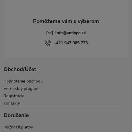
i
e
info
@
andopa.sk
+421 947 965 773
Obchod/Účet
Hodnotenie obchodu
Vernostný program
Registrácia
Kontakty
Doručenie
Možnosti platby