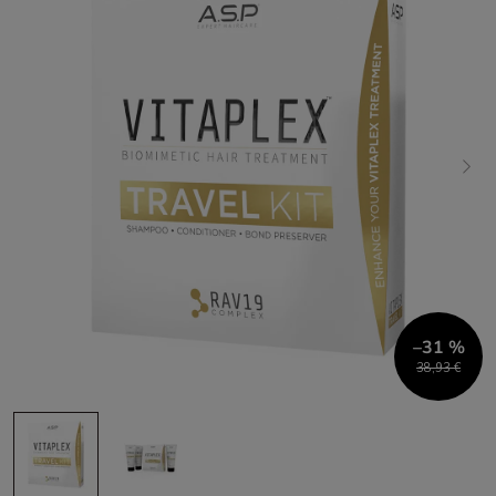
–31 %
38,93 €