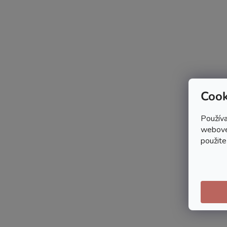
Cook
Používa
webovej
použite