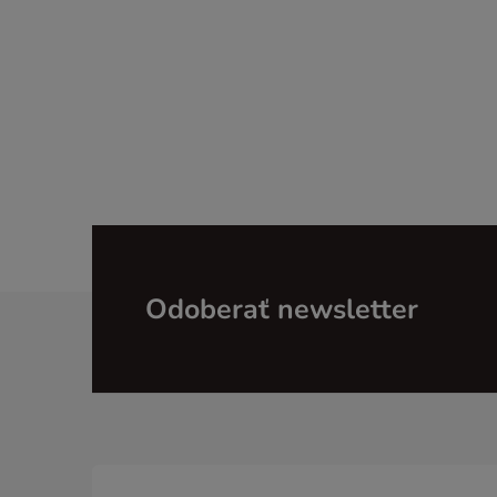
Z
Odoberať newsletter
á
p
ä