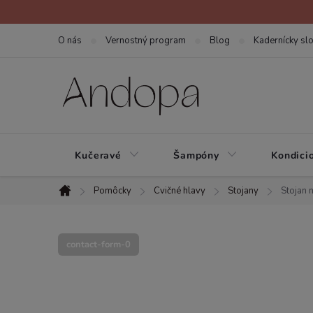
Prejsť
na
O nás
Vernostný program
Blog
Kadernícky slo
obsah
Kučeravé
Šampóny
Kondici
Pomôcky
Cvičné hlavy
Stojany
Stojan 
Domov
contact-form-0