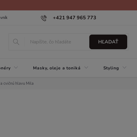
+421 947 965 773
vník
HĽADAŤ
onéry
Masky, oleje a toniká
Styling
na cvičnú hlavu Mila