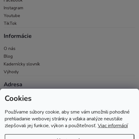
Facebook
Instagram
Youtube
TikTok
Informácie
O nás
Blog
Kadernícky slovník
Výhody
Adresa
Cookies
Oravická 614/14
028 01 Trstená
Používame súbory cookie, aby sme vám umožnili pohodlné
Okres Tvrdošín
prehliadanie webovej stránky a vďaka analýze neustále
zlepšovali jej funkcie, výkon a použiteľnosť.
Viac informácií