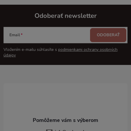
Odoberať newsletter
Z
Email
ODOBERAŤ
á
Vložením e-mailu súhlasíte s
podmienkami ochrany osobných
p
údajov
ä
t
i
e