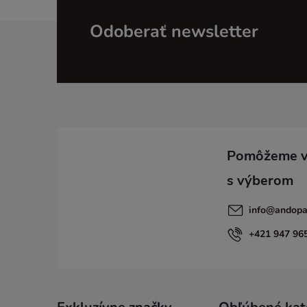
Z
Odoberať newsletter
á
p
ä
t
i
info
@
andopa
e
+421 947 96