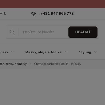
+421 947 965 773
vník
HĽADAŤ
onéry
Masky, oleje a toniká
Styling
tce, misky, odmerky
Štetec na farbenie Poniks - BP045