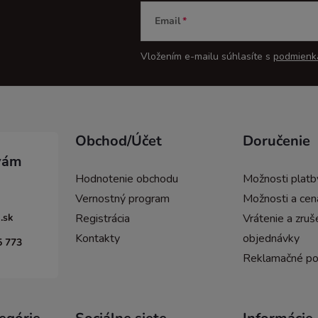
Email
Vložením e-mailu súhlasíte s
podmienk
Obchod/Účet
Doručenie
Hodnotenie obchodu
Možnosti platb
Vernostný program
Možnosti a cen
.sk
Registrácia
Vrátenie a zruš
Kontakty
objednávky
5 773
Reklamačné p