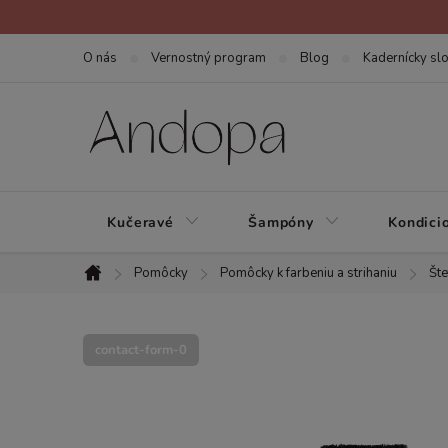
Prejsť
na
O nás
Vernostný program
Blog
Kadernícky slo
obsah
Kučeravé
Šampóny
Kondici
Pomôcky
Pomôcky k farbeniu a strihaniu
Šte
Domov
contact-form-0