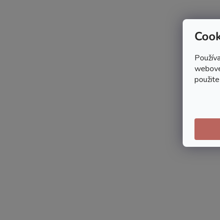
Cook
Používa
webovej
použite