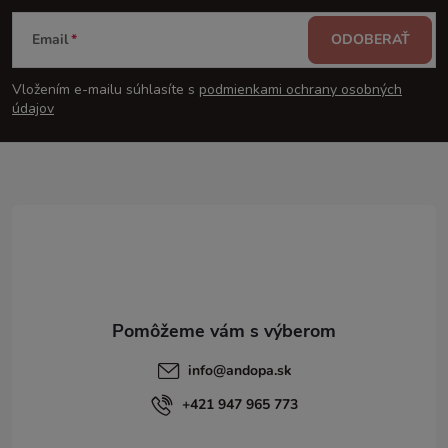
Z
Email
ODOBERAŤ
á
Vložením e-mailu súhlasíte s
podmienkami ochrany osobných
p
údajov
ä
t
i
e
info
@
andopa.sk
+421 947 965 773