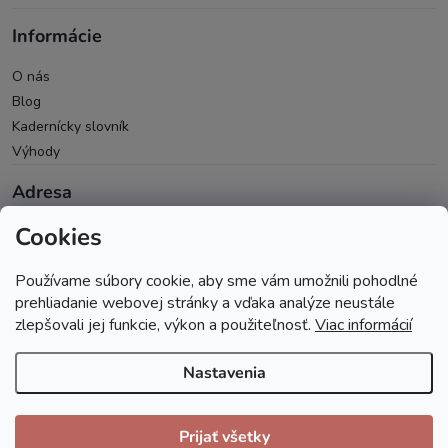
Informácie
O nás
Blog
Kadernícky slovník
Výhody
Adresa
Cookies
Oravická 614/14
028 01 Trstená
Používame súbory cookie, aby sme vám umožnili pohodlné
Okres Tvrdošín
prehliadanie webovej stránky a vďaka analýze neustále
zlepšovali jej funkcie, výkon a použiteľnosť.
Viac informácií
Nastavenia
Copyright 2026
Andopa
. Všetky práva vyhradené.
Prijať všetky
Vytvoril Shoptet