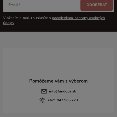
Email
ODOBERAŤ
á
Vložením e-mailu súhlasíte s
podmienkami ochrany osobných
p
údajov
ä
t
i
e
info
@
andopa.sk
+421 947 965 773