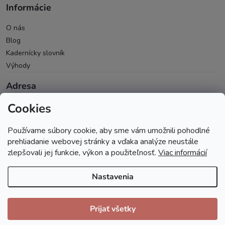
Informácie
O nás
Blog
Kadernícky slovník
Výhody
Adresa
Cookies
Oravická 614/14
028 01 Trstená
Používame súbory cookie, aby sme vám umožnili pohodlné
Okres Tvrdošín
prehliadanie webovej stránky a vďaka analýze neustále
zlepšovali jej funkcie, výkon a použiteľnosť.
Viac informácií
Nastavenia
Copyright 2026
Andopa
. Všetky práva vyhradené.
Prijať všetky
Vytvoril Shoptet