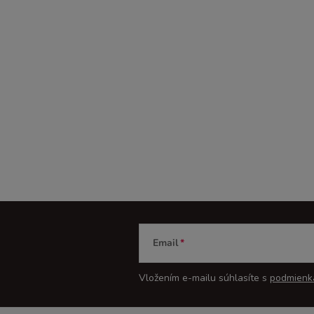
Email
Vložením e-mailu súhlasíte s
podmienk