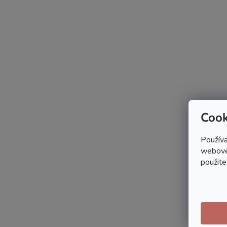
Cook
Používa
webovej
použite