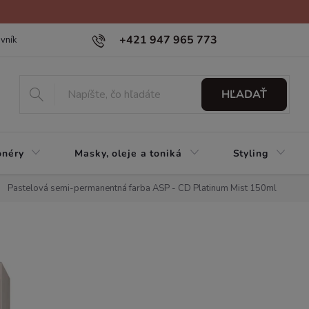
+421 947 965 773
vník
HĽADAŤ
onéry
Masky, oleje a toniká
Styling
Pastelová semi-permanentná farba ASP - CD Platinum Mist 150ml