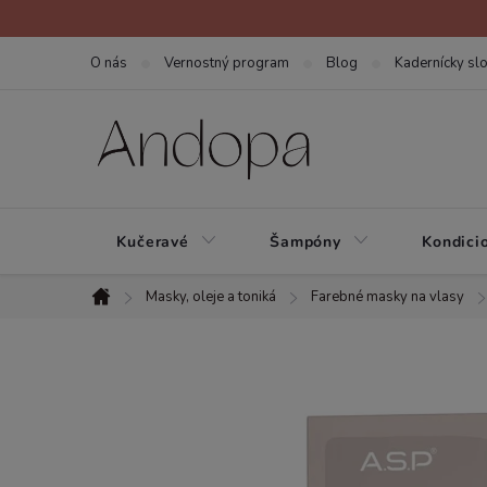
Prejsť
na
O nás
Vernostný program
Blog
Kadernícky slo
obsah
Kučeravé
Šampóny
Kondici
Masky, oleje a toniká
Farebné masky na vlasy
Domov