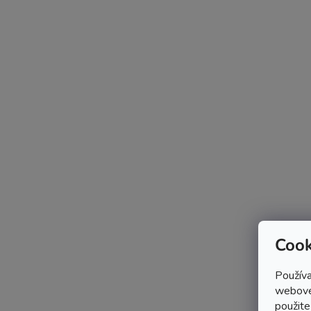
Cook
Používa
webovej
použite