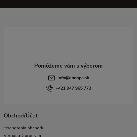
p
ä
t
i
e
info
@
andopa.sk
+421 947 965 773
Obchod/Účet
Hodnotenie obchodu
Vernostný program