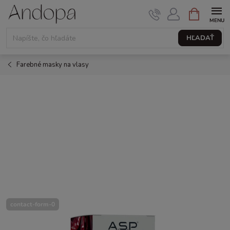
Prejsť
NÁKUPNÝ
KOŠÍK
na
obsah
HĽADAŤ
Farebné masky na vlasy
contact-form-0