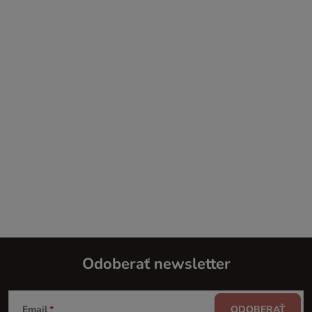
Odoberať newsletter
Z
Email
ODOBERAŤ