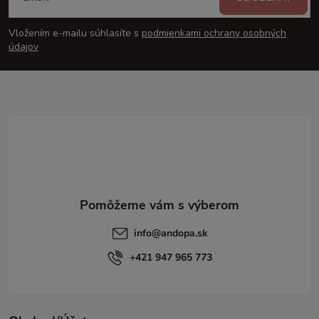
á
Vložením e-mailu súhlasíte s
podmienkami ochrany osobných
p
údajov
ä
t
i
e
info
@
andopa.sk
+421 947 965 773