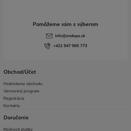
i
e
info
@
andopa.sk
+421 947 965 773
Obchod/Účet
Hodnotenie obchodu
Vernostný program
Registrácia
Kontakty
Doručenie
Možnosti platby