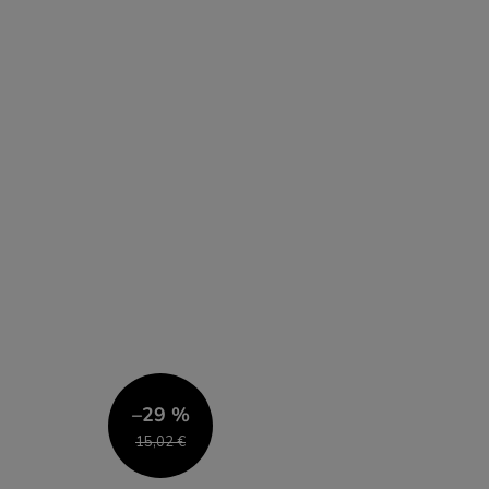
–29 %
15,02 €