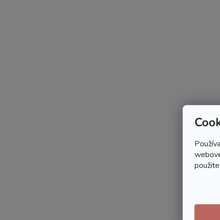
Cook
Používa
webovej
použite