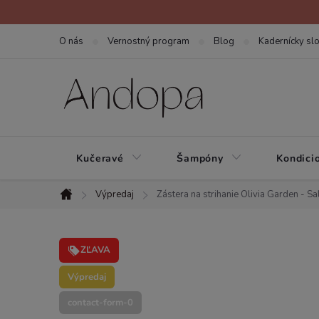
Prejsť
na
O nás
Vernostný program
Blog
Kadernícky slo
obsah
Kučeravé
Šampóny
Kondici
Výpredaj
Zástera na strihanie Olivia Garden - S
Domov
ZĽAVA
Výpredaj
contact-form-0