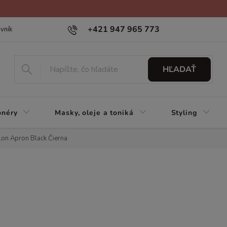
+421 947 965 773
vník
HĽADAŤ
onéry
Masky, oleje a toniká
Styling
alon Apron Black Čierna