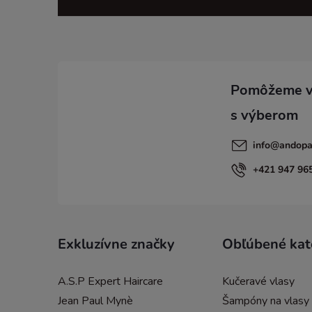
á
p
ä
t
i
info
@
andopa
e
+421 947 96
Exkluzívne značky
Obľúbené kat
A.S.P Expert Haircare
Kučeravé vlasy
Jean Paul Mynè
Šampóny na vlasy