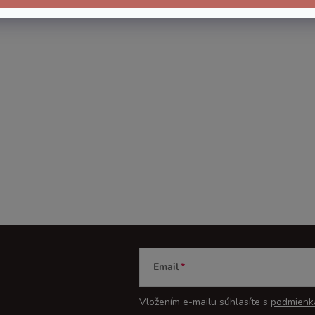
Email
Vložením e-mailu súhlasíte s
podmienk